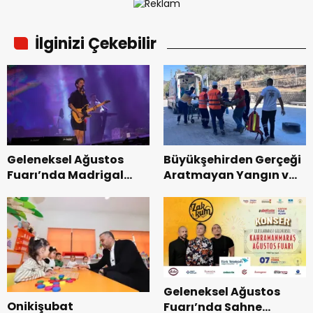
İlginizi Çekebilir
Geleneksel Ağustos
Büyükşehirden Gerçeği
Fuarı’nda Madrigal
Aratmayan Yangın ve
Coşkusu.
Kurtarma Tatbikatı.
Geleneksel Ağustos
Onikişubat
Fuarı’nda Sahne