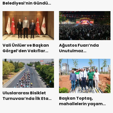
Belediyesi’nin Gündüz
Zakkum’un.
Bakımevi’nde yeni
dönemin ön kayıtları
başladı.
Vali Ünlüer ve Başkan
Ağustos Fuarı’nda
Görgel’den Vakıflar
Unutulmaz
Genel Müdürlüğü’ne
Dedublüman Gecesi.
ziyaret.
Uluslararası Bisiklet
Başkan Toptaş,
Turnuvası’nda İlk Etap
mahallelerin yaşam
Başarıyla
kalitesini artıran
Tamamlandı.