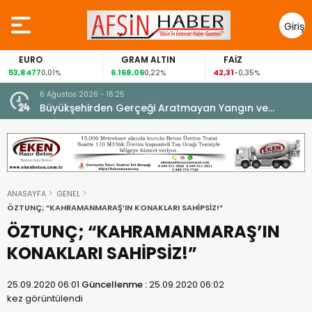
Giriş
Yap
EURO
GRAM ALTIN
FAİZ
53,8477
6.168,06
42,31
0,01%
0,22%
-0,35%
6 Ağustos 2026 - 16:25
su.
Büyükşehirden Gerçeği Aratmayan Yangın ve
Kurtarma Tatbikatı.
ANASAYFA
GENEL
ÖZTUNÇ; “KAHRAMANMARAŞ’IN KONAKLARI SAHİPSİZ!”
ÖZTUNÇ; “KAHRAMANMARAŞ’IN
KONAKLARI SAHİPSİZ!”
25.09.2020 06:01
Güncellenme :
25.09.2020 06:02
kez görüntülendi