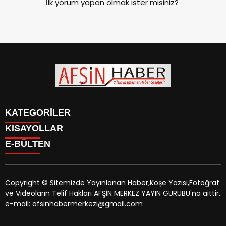
İlk yorum yapan olmak ister misiniz?
KATEGORİLER
KISAYOLLAR
SİYASET
E-BÜLTEN
EĞİTİM
SİYASET
EKONOMİ
EĞİTİM
KÜLTÜR SANAT
EKONOMİ
MAGAZİN
Copyright © Sitemizde Yayınlanan Haber,Köşe Yazısı,Fotoğraf
KÜLTÜR SANAT
MANŞETLER
ve Videoların Telif Hakları AFŞİN MERKEZ YAYIN GURUBU'na aittir.
MAGAZİN
afsinhaber.com
e-bültenine abone olarak, tarafınıza haber,
ÖZEL HABER
e-mail: afsinhabermerkezi@gmail.com
MANŞETLER
duyuru ve kampanya içerikli e-postaların gönderilmesini
SAĞLIK
ÖZEL HABER
kabul etmiş olursunuz.
SPOR