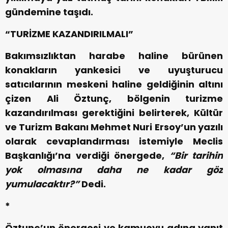
gündemine taşıdı.
“TURİZME KAZANDIRILMALI”
Bakımsızlıktan harabe haline bürünen
konakların yankesici ve uyuşturucu
satıcılarının meskeni haline geldiğinin altını
çizen Ali Öztunç, bölgenin turizme
kazandırılması gerektiğini belirterek, Kültür
ve Turizm Bakanı Mehmet Nuri Ersoy’un yazılı
olarak cevaplandırması istemiyle Meclis
Başkanlığı’na verdiği önergede,
“
Bir tarihin
yok olmasına daha ne kadar göz
yumulacaktır?”
Dedi.
*
Öztunç’un önergesi ve kamuoyu adına yanıt