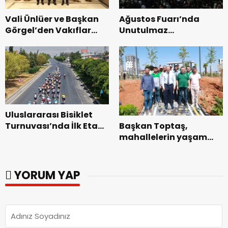
Vali Ünlüer ve Başkan
Ağustos Fuarı’nda
Görgel’den Vakıflar
Unutulmaz
Genel Müdürlüğü’ne
Dedublüman Gecesi.
ziyaret.
Uluslararası Bisiklet
Başkan Toptaş,
Turnuvası’nda İlk Etap
mahallelerin yaşam
Başarıyla
kalitesini artıran
Tamamlandı.
parkları ziyaret etti.
YORUM YAP