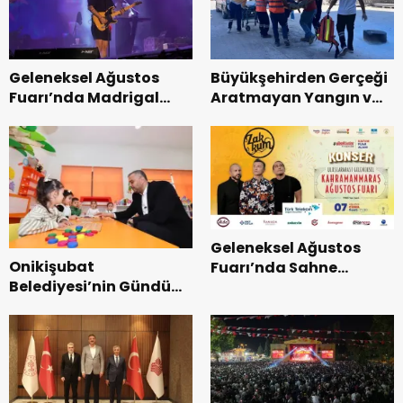
Geleneksel Ağustos
Büyükşehirden Gerçeği
Fuarı’nda Madrigal
Aratmayan Yangın ve
Coşkusu.
Kurtarma Tatbikatı.
Geleneksel Ağustos
Onikişubat
Fuarı’nda Sahne
Belediyesi’nin Gündüz
Zakkum’un.
Bakımevi’nde yeni
dönemin ön kayıtları
başladı.