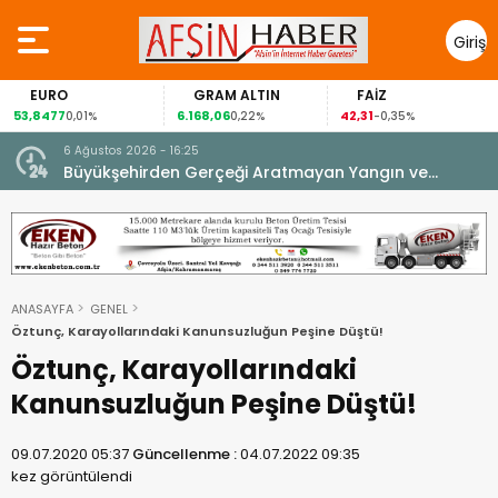
Giriş
Yap
EURO
GRAM ALTIN
FAİZ
53,8477
6.168,06
42,31
0,01%
0,22%
-0,35%
6 Ağustos 2026 - 16:25
su.
Büyükşehirden Gerçeği Aratmayan Yangın ve
Kurtarma Tatbikatı.
ANASAYFA
GENEL
Öztunç, Karayollarındaki Kanunsuzluğun Peşine Düştü!
Öztunç, Karayollarındaki
Kanunsuzluğun Peşine Düştü!
09.07.2020 05:37
Güncellenme :
04.07.2022 09:35
kez görüntülendi