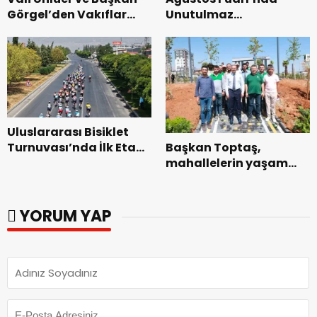
Görgel’den Vakıflar
Unutulmaz
Genel Müdürlüğü’ne
Dedublüman Gecesi.
ziyaret.
Uluslararası Bisiklet
Başkan Toptaş,
Turnuvası’nda İlk Etap
mahallelerin yaşam
Başarıyla
kalitesini artıran
Tamamlandı.
parkları ziyaret etti.
YORUM YAP