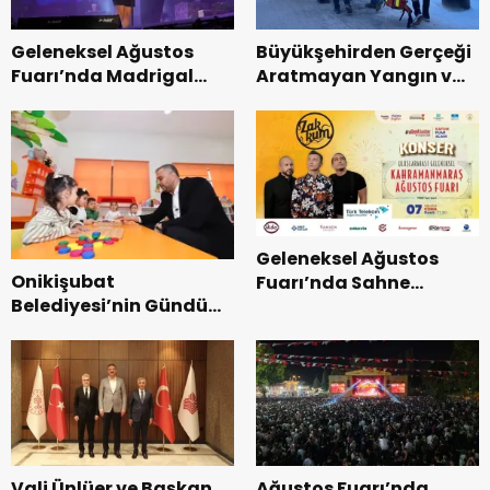
Geleneksel Ağustos
Büyükşehirden Gerçeği
Fuarı’nda Madrigal
Aratmayan Yangın ve
Coşkusu.
Kurtarma Tatbikatı.
Geleneksel Ağustos
Onikişubat
Fuarı’nda Sahne
Belediyesi’nin Gündüz
Zakkum’un.
Bakımevi’nde yeni
dönemin ön kayıtları
başladı.
Vali Ünlüer ve Başkan
Ağustos Fuarı’nda