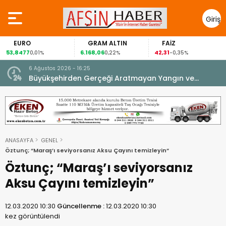
Giriş
Yap
EURO
GRAM ALTIN
FAİZ
53,8477
6.168,06
42,31
0,01%
0,22%
-0,35%
6 Ağustos 2026 - 16:25
su.
Büyükşehirden Gerçeği Aratmayan Yangın ve
Kurtarma Tatbikatı.
ANASAYFA
GENEL
Öztunç; “Maraş’ı seviyorsanız Aksu Çayını temizleyin”
Öztunç; “Maraş’ı seviyorsanız
Aksu Çayını temizleyin”
12.03.2020 10:30
Güncellenme :
12.03.2020 10:30
kez görüntülendi