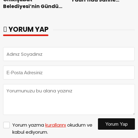
Belediyesi’nin Gündüz
Zakkum’un.
Bakımevi’nde yeni
dönemin ön kayıtları
başladı.
YORUM YAP
Yorum Yap
Yorum yazma
kurallarını
okudum ve
kabul ediyorum.