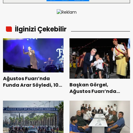
İlginizi Çekebilir
Ağustos Fuarı’nda
Başkan Görgel,
Funda Arar Söyledi, 100
Ağustos Fuarı’nda
Bin Dinleyici Eşlik Etti.
Esnaf ve
Vatandaşlarla
Buluştu.