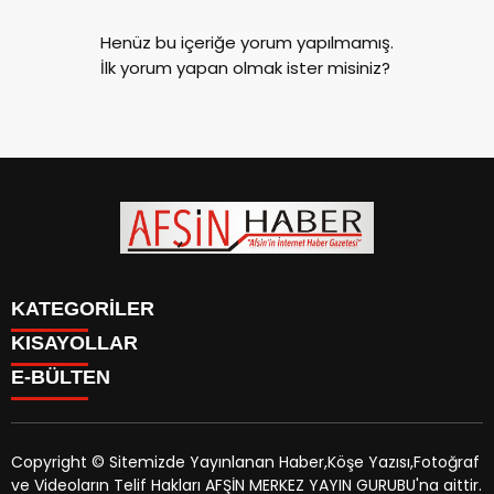
Henüz bu içeriğe yorum yapılmamış.
İlk yorum yapan olmak ister misiniz?
KATEGORİLER
KISAYOLLAR
SİYASET
E-BÜLTEN
EĞİTİM
SİYASET
EKONOMİ
EĞİTİM
KÜLTÜR SANAT
EKONOMİ
MAGAZİN
Copyright © Sitemizde Yayınlanan Haber,Köşe Yazısı,Fotoğraf
KÜLTÜR SANAT
MANŞETLER
ve Videoların Telif Hakları AFŞİN MERKEZ YAYIN GURUBU'na aittir.
MAGAZİN