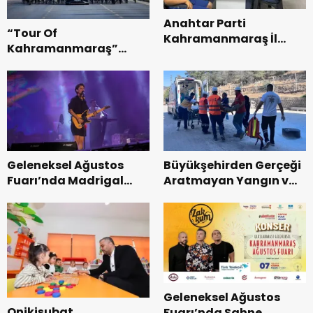
Anahtar Parti
“Tour Of
Kahramanmaraş İl
Kahramanmaraş”
Başkanı Kayıran, Afşin
Uluslararası Yol
Teşkilatı ile buluştu.
Bisikleti Turnuvası
Tamamlandı.
Geleneksel Ağustos
Büyükşehirden Gerçeği
Fuarı’nda Madrigal
Aratmayan Yangın ve
Coşkusu.
Kurtarma Tatbikatı.
Geleneksel Ağustos
Onikişubat
Fuarı’nda Sahne