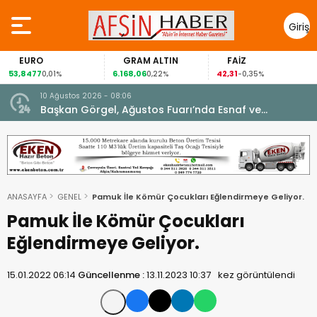
Giriş
Yap
EURO
GRAM ALTIN
FAİZ
53,8477
6.168,06
42,31
0,01%
0,22%
-0,35%
10 Ağustos 2026 - 08:06
Başkan Görgel, Ağustos Fuarı’nda Esnaf ve
Vatandaşlarla Buluştu.
ANASAYFA
GENEL
Pamuk İle Kömür Çocukları Eğlendirmeye Geliyor.
Pamuk İle Kömür Çocukları
Eğlendirmeye Geliyor.
15.01.2022 06:14
Güncellenme :
13.11.2023 10:37
kez görüntülendi