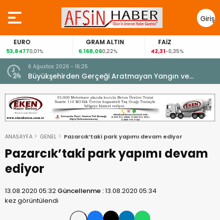
Giriş
Yap
EURO
GRAM ALTIN
FAİZ
53,8477
6.168,06
42,31
0,01%
0,22%
-0,35%
6 Ağustos 2026 - 16:25
su.
Büyükşehirden Gerçeği Aratmayan Yangın ve
Kurtarma Tatbikatı.
ANASAYFA
GENEL
Pazarcık’taki park yapımı devam ediyor
Pazarcık’taki park yapımı devam
ediyor
13.08.2020 05:32
Güncellenme :
13.08.2020 05:34
kez görüntülendi