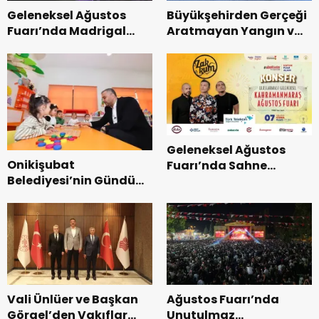
Geleneksel Ağustos
Büyükşehirden Gerçeği
Fuarı’nda Madrigal
Aratmayan Yangın ve
Coşkusu.
Kurtarma Tatbikatı.
Geleneksel Ağustos
Onikişubat
Fuarı’nda Sahne
Belediyesi’nin Gündüz
Zakkum’un.
Bakımevi’nde yeni
dönemin ön kayıtları
başladı.
Vali Ünlüer ve Başkan
Ağustos Fuarı’nda
Görgel’den Vakıflar
Unutulmaz