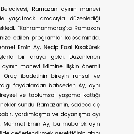
Belediyesi, Ramazan ayının manevi
lde yaşatmak amacıyla düzenlediği
ha ekledi. “Kahramanmaraş’ta Ramazan
nize edilen programlar kapsamında,
Mehmet Emin Ay, Necip Fazıl Kısakürek
şlarla bir araya geldi. Düzenlenen
ayının manevi iklimine ilişkin önemli
 Oruç ibadetinin bireyin ruhsal ve
dığı faydalardan bahseden Ay, aynı
eysel ve toplumsal yaşama kattığı
örnekler sundu. Ramazan’ın, sadece aç
sabır, yardımlaşma ve dayanışma ayı
r. Mehmet Emin Ay, bu mübarek ayın
ilde değerlendirmek gerektiğinin altını