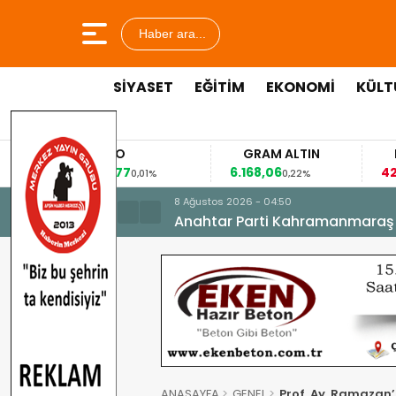
Haber ara...
SİYASET
EĞİTİM
EKONOMİ
KÜLT
EURO
GRAM ALTIN
FAİZ
53,8477
6.168,06
42,31
0,01%
0,22%
-0,35%
8 Ağustos 2026 - 04:50
Anahtar Parti Kahramanmaraş İl 
ANASAYFA
GENEL
Prof. Ay, Ramazan’