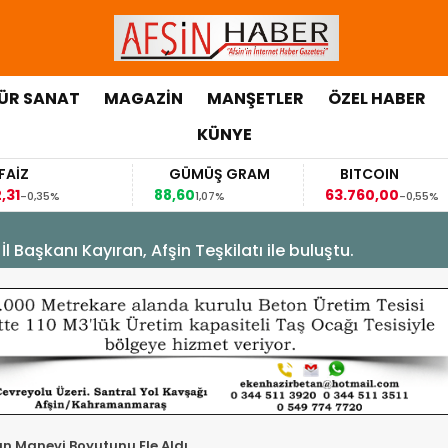
ÜR SANAT
MAGAZİN
MANŞETLER
ÖZEL HABER
KÜNYE
GÜMÜŞ GRAM
BITCOIN
88,60
63.760,00
63,
1,07%
-0,55%
Başkanı Kayıran, Afşin Teşkilatı ile buluştu.
ın Manevi Boyutunu Ele Aldı.