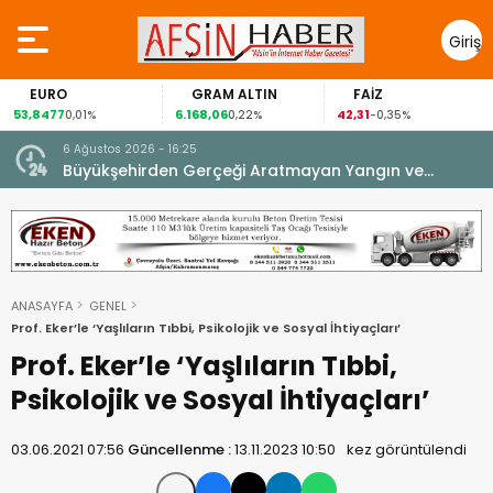
Giriş
Yap
EURO
GRAM ALTIN
FAİZ
53,8477
6.168,06
42,31
0,01%
0,22%
-0,35%
6 Ağustos 2026 - 16:25
su.
Büyükşehirden Gerçeği Aratmayan Yangın ve
Kurtarma Tatbikatı.
ANASAYFA
GENEL
Prof. Eker’le ‘Yaşlıların Tıbbi, Psikolojik ve Sosyal İhtiyaçları’
Prof. Eker’le ‘Yaşlıların Tıbbi,
Psikolojik ve Sosyal İhtiyaçları’
03.06.2021 07:56
Güncellenme :
13.11.2023 10:50
kez görüntülendi