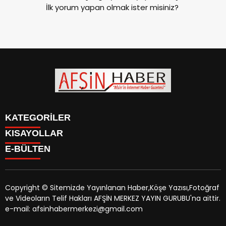
İlk yorum yapan olmak ister misiniz?
KATEGORİLER
KISAYOLLAR
SİYASET
E-BÜLTEN
EĞİTİM
SİYASET
EKONOMİ
EĞİTİM
KÜLTÜR SANAT
EKONOMİ
MAGAZİN
Copyright © Sitemizde Yayınlanan Haber,Köşe Yazısı,Fotoğraf
KÜLTÜR SANAT
MANŞETLER
ve Videoların Telif Hakları AFŞİN MERKEZ YAYIN GURUBU'na aittir.
MAGAZİN
afsinhaber.com
e-bültenine abone olarak, tarafınıza haber,
ÖZEL HABER
e-mail: afsinhabermerkezi@gmail.com
MANŞETLER
duyuru ve kampanya içerikli e-postaların gönderilmesini
SAĞLIK
ÖZEL HABER
kabul etmiş olursunuz.