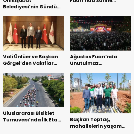
Onikişubat
Fuarı’nda Sahne
Belediyesi’nin Gündüz
Zakkum’un.
Bakımevi’nde yeni
dönemin ön kayıtları
başladı.
Vali Ünlüer ve Başkan
Ağustos Fuarı’nda
Görgel’den Vakıflar
Unutulmaz
Genel Müdürlüğü’ne
Dedublüman Gecesi.
ziyaret.
Uluslararası Bisiklet
Başkan Toptaş,
Turnuvası’nda İlk Etap
mahallelerin yaşam
Başarıyla
kalitesini artıran
Tamamlandı.