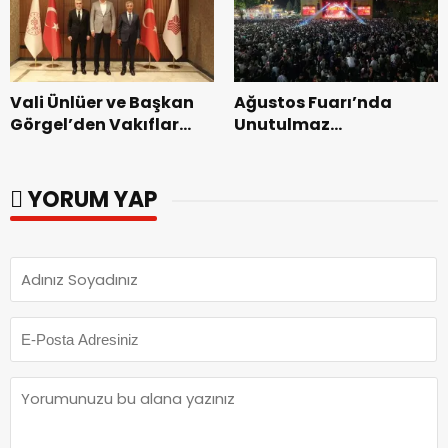
başladı.
Vali Ünlüer ve Başkan
Ağustos Fuarı’nda
Görgel’den Vakıflar
Unutulmaz
Genel Müdürlüğü’ne
Dedublüman Gecesi.
ziyaret.
YORUM YAP