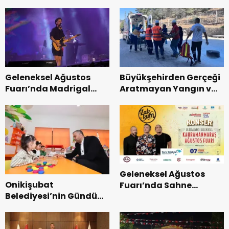
Uluslararası Yol
Teşkilatı ile buluştu.
Bisikleti Turnuvası
Tamamlandı.
Geleneksel Ağustos
Büyükşehirden Gerçeği
Fuarı’nda Madrigal
Aratmayan Yangın ve
Coşkusu.
Kurtarma Tatbikatı.
Geleneksel Ağustos
Onikişubat
Fuarı’nda Sahne
Belediyesi’nin Gündüz
Zakkum’un.
Bakımevi’nde yeni
dönemin ön kayıtları