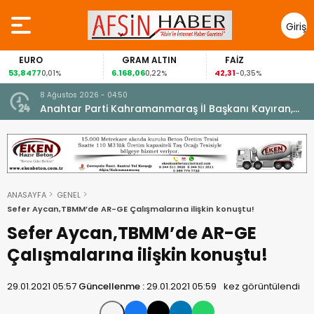
Giriş
Yap
EURO
GRAM ALTIN
FAİZ
53,8477
6.168,06
42,31
0,01%
0,22%
-0,35%
8 Ağustos 2026 - 04:50
ikleti
Anahtar Parti Kahramanmaraş İl Başkanı Kayıran,
Afşin Teşkilatı ile buluştu.
ANASAYFA
GENEL
Sefer Aycan,TBMM’de AR-GE Çalışmalarına ilişkin konuştu!
Sefer Aycan,TBMM’de AR-GE
Çalışmalarına ilişkin konuştu!
29.01.2021 05:57
Güncellenme :
29.01.2021 05:59
kez görüntülendi