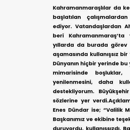
Kahramanmaraşlılar da kent
başlatılan çalışmalarda
ediyor. Vatandaşlardan A
beri Kahramanmaraş’ta y
yıllarda da burada görev
aşamasında kullanışsız bir
Dünyanın hiçbir yerinde bu 
mimarisinde boşluklar, 
yenilenmesini, daha kull
destekliyorum. Büyükşehi
sözlerine yer verdi.Açıkl
Enes Dündar ise; “Valilik M
Başkanımız ve ekibine teşek
duruyordu, kullanışsızdı. B