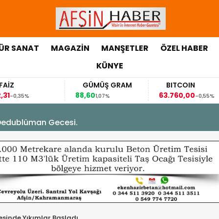
ÜR SANAT
MAGAZİN
MANŞETLER
ÖZEL HABER
KÜNYE
GÜMÜŞ GRAM
BITCOIN
GB
88,60
63.760,00
63,11
1,07%
-0,55%
Dedublüman Gecesi.
esinde Yıkımlar Başladı.