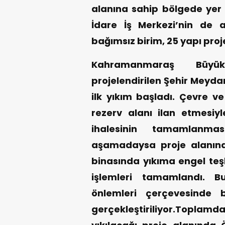
alanına sahip bölgede yer a
İdare İş Merkezi’nin de 
bağımsız birim, 25 yapı pro
Kahramanmaraş Büyükş
projelendirilen Şehir Meyda
ilk yıkım başladı. Çevre ve
rezerv alanı ilan etmesiyl
ihalesinin tamamlanma
aşamadaysa proje alanında
binasında yıkıma engel teş
işlemleri tamamlandı. B
önlemleri çerçevesinde b
gerçekleştiriliyor.Toplamda