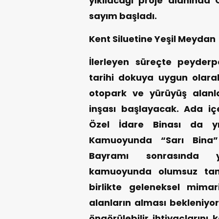
yıkılacağı proje alanında 
sayım başladı.
Kent Siluetine Yeşil Meydan
İlerleyen süreçte peyder
tarihi dokuya uygun olarak 
otopark ve yürüyüş alanl
inşası başlayacak. Ada içer
Özel İdare Binası da yı
Kamuoyunda “Sarı Bina” 
Bayramı sonrasında yı
kamuoyunda olumsuz tanın
birlikte geleneksel mima
alanların alması bekleniyor
öngörülebilir ihtiyaçlarını 