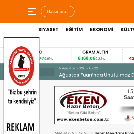
Haber ara...
SİYASET
EĞİTİM
EKONOMİ
KÜLT
EURO
GRAM ALTIN
FAİZ
53,8477
6.168,06
42,31
0,01%
0,22%
-0,35%
5 Ağustos 2026 - 07:22
Ağustos Fuarı’nda Unutulmaz 
ANASAYFA
GENEL
Şehir Meydanı Proj