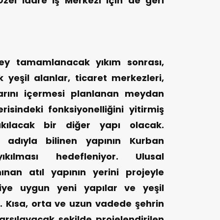
Özel İdare İş Merkezi için de geri
pey tamamlanacak yıkım sonrası,
yeşil alanlar, ticaret merkezleri,
arını içermesi planlanan meydan
isindeki fonksiyonelliğini yitirmiş
kılacak bir diğer yapı olacak.
adıyla bilinen yapının Kurban
kılması hedefleniyor. Ulusal
an atıl yapının yerini projeyle
riye uygun yeni yapılar ve yeşil
. Kısa, orta ve uzun vadede şehrin
karşılayacak şekilde projelendirilen