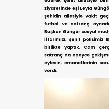
ederek şehit ailesiyle bir
ziyaretinde eşi Leyla Güngör
şehidin ailesiyle vakit ge
futbol ve satranç oynadı
Başkan Güngör sosyal med
iftarımızı, şehit polisimiz 
birlikte yaptık. Cam çer
satranç da epeyce çekişme
eylesin, emanetlerinin sor
verdi.