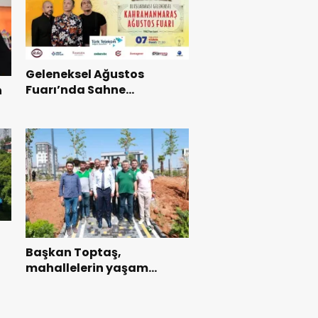
Geleneksel Ağustos
Fuarı’nda Sahne
n
Zakkum’un.
ı
Başkan Toptaş,
mahallelerin yaşam
kalitesini artıran parkları
ziyaret etti.