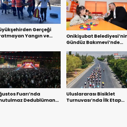
üyükşehirden Gerçeği
ratmayan Yangın ve
Onikişubat Belediyesi’ni
urtarma Tatbikatı.
Gündüz Bakımevi’nde
yeni dönemin ön kayıtlar
başladı.
ğustos Fuarı’nda
Uluslararası Bisiklet
nutulmaz Dedublüman
Turnuvası’nda İlk Etap
ecesi.
Başarıyla Tamamlandı.