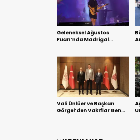
Geleneksel Ağustos
B
Fuarı’nda Madrigal
A
Coşkusu.
K
Vali Ünlüer ve Başkan
A
Görgel’den Vakıflar Genel
U
Müdürlüğü’ne ziyaret.
G