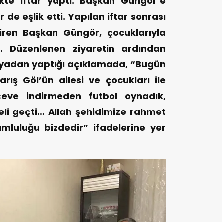
likte iftar yaptı. Başkan Güngör’e
 de eşlik etti. Yapılan iftar sonrası
çiren Başkan Güngör, çocuklarıyla
. Düzenlenen ziyaretin ardından
yadan yaptığı açıklamada, “Bugün
Barış Göl’ün ailesi ve çocukları ile
çeve indirmeden futbol oynadık,
li geçti… Allah şehidimize rahmet
umluluğu bizdedir” ifadelerine yer