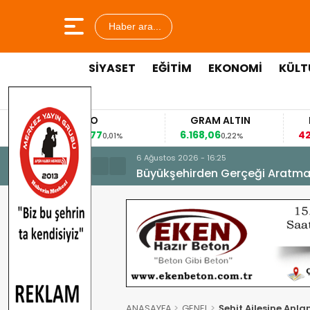
Haber ara...
SİYASET
EĞİTİM
EKONOMİ
KÜLT
EURO
GRAM ALTIN
53,8477
6.168,06
42
%
0,01%
0,22%
6 Ağustos 2026 - 16:25
Büyükşehirden Gerçeği Aratma
ANASAYFA
GENEL
Şehit Ailesine Anla