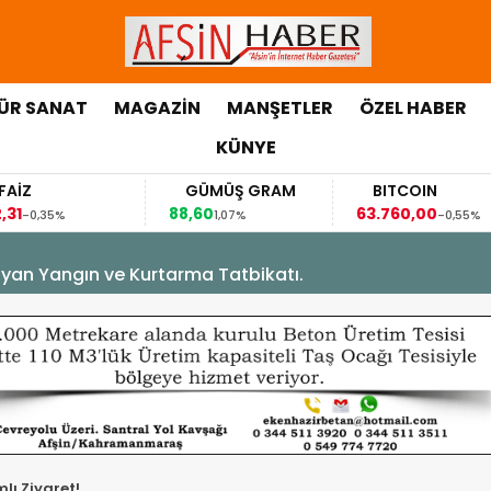
ÜR SANAT
MAGAZİN
MANŞETLER
ÖZEL HABER
KÜNYE
FAİZ
GÜMÜŞ GRAM
BITCOIN
,31
88,60
63.760,00
-0,35%
1,07%
-0,55%
yan Yangın ve Kurtarma Tatbikatı.
mlı Ziyaret!