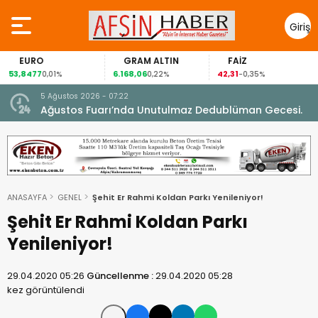
Giriş
Yap
EURO
GRAM ALTIN
FAİZ
53,8477
6.168,06
42,31
0,01%
0,22%
-0,35%
5 Ağustos 2026 - 07:22
nel
Ağustos Fuarı’nda Unutulmaz Dedublüman Gecesi.
ANASAYFA
GENEL
Şehit Er Rahmi Koldan Parkı Yenileniyor!
Şehit Er Rahmi Koldan Parkı
Yenileniyor!
29.04.2020 05:26
Güncellenme :
29.04.2020 05:28
kez görüntülendi