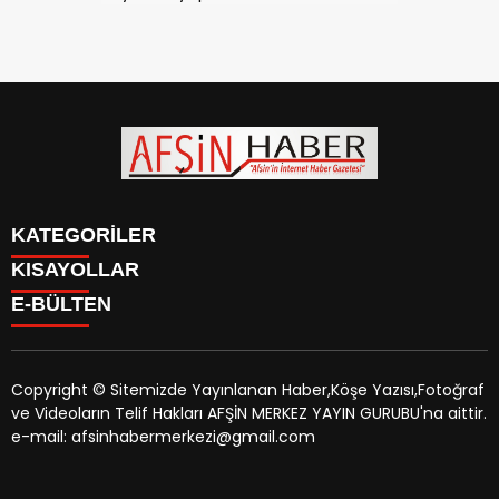
KATEGORİLER
KISAYOLLAR
SİYASET
E-BÜLTEN
EĞİTİM
SİYASET
EKONOMİ
EĞİTİM
KÜLTÜR SANAT
EKONOMİ
MAGAZİN
Copyright © Sitemizde Yayınlanan Haber,Köşe Yazısı,Fotoğraf
KÜLTÜR SANAT
MANŞETLER
ve Videoların Telif Hakları AFŞİN MERKEZ YAYIN GURUBU'na aittir.
MAGAZİN
afsinhaber.com
e-bültenine abone olarak, tarafınıza haber,
ÖZEL HABER
e-mail: afsinhabermerkezi@gmail.com
MANŞETLER
duyuru ve kampanya içerikli e-postaların gönderilmesini
SAĞLIK
ÖZEL HABER
kabul etmiş olursunuz.
SPOR
SAĞLIK