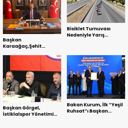
Bisiklet Turnuvası
Nedeniyle Yarış
Başkan
Güzergahında Geçici
Karaağaç,Şehit
Trafik Düzenlemelerine
kabirleri ziyaretiyle
Gidilecek!.
görevine başladı.
Bakan Kurum, İlk “Yeşil
Başkan Görgel,
Ruhsat”ı Başkan
İstiklalspor Yönetimi
Görgel’e Takdim Etti.
ve Futbolcularıyla Bir
Araya Geldi.