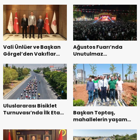
Vali Ünlüer ve Başkan
Ağustos Fuarı’nda
Görgel’den Vakıflar
Unutulmaz
Genel Müdürlüğü’ne
Dedublüman Gecesi.
ziyaret.
Uluslararası Bisiklet
Başkan Toptaş,
Turnuvası’nda İlk Etap
mahallelerin yaşam
Başarıyla
kalitesini artıran
Tamamlandı.
parkları ziyaret etti.