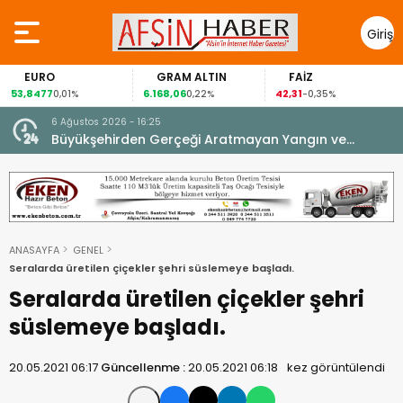
Giriş
Yap
GRAM ALTIN
FAİZ
GÜMÜ
6.168,06
42,31
88,60
0,01%
0,22%
-0,35%
1,07
6 Ağustos 2026 - 16:25
su.
Büyükşehirden Gerçeği Aratmayan Yangın ve
Kurtarma Tatbikatı.
ANASAYFA
GENEL
Seralarda üretilen çiçekler şehri süslemeye başladı.
Seralarda üretilen çiçekler şehri
süslemeye başladı.
20.05.2021 06:17
Güncellenme :
20.05.2021 06:18
kez görüntülendi