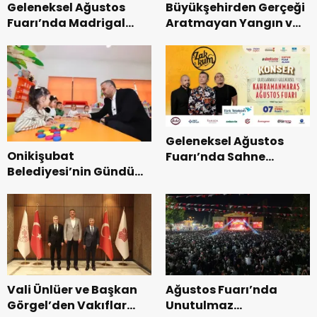
Geleneksel Ağustos
Büyükşehirden Gerçeği
Fuarı’nda Madrigal
Aratmayan Yangın ve
Coşkusu.
Kurtarma Tatbikatı.
Geleneksel Ağustos
Onikişubat
Fuarı’nda Sahne
Belediyesi’nin Gündüz
Zakkum’un.
Bakımevi’nde yeni
dönemin ön kayıtları
başladı.
Vali Ünlüer ve Başkan
Ağustos Fuarı’nda
Görgel’den Vakıflar
Unutulmaz