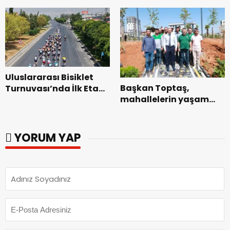
Genel Müdürlüğü’ne
Dedublüman Gecesi.
ziyaret.
Uluslararası Bisiklet
Başkan Toptaş,
Turnuvası’nda İlk Etap
mahallelerin yaşam
Başarıyla
kalitesini artıran
Tamamlandı.
parkları ziyaret etti.
YORUM YAP