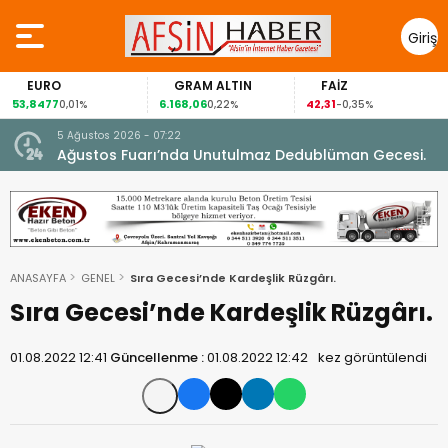
Giriş
Yap
URO
GRAM ALTIN
FAİZ
G
8477
6.168,06
42,31
88,6
0,01%
0,22%
-0,35%
5 Ağustos 2026 - 07:22
nel
Ağustos Fuarı’nda Unutulmaz Dedublüman Gecesi.
ANASAYFA
GENEL
Sıra Gecesi’nde Kardeşlik Rüzgârı.
Sıra Gecesi’nde Kardeşlik Rüzgârı.
01.08.2022 12:41
Güncellenme :
01.08.2022 12:42
kez görüntülendi