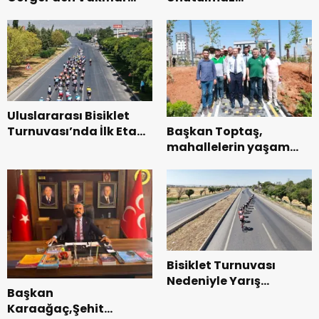
Genel Müdürlüğü’ne
Dedublüman Gecesi.
ziyaret.
Uluslararası Bisiklet
Başkan Toptaş,
Turnuvası’nda İlk Etap
mahallelerin yaşam
Başarıyla
kalitesini artıran
Tamamlandı.
parkları ziyaret etti.
Bisiklet Turnuvası
Nedeniyle Yarış
Başkan
Güzergahında Geçici
Karaağaç,Şehit
Trafik Düzenlemelerine