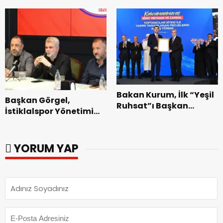
kabirleri ziyaretiyle
Gidilecek!.
görevine başladı.
Bakan Kurum, İlk “Yeşil
Başkan Görgel,
Ruhsat”ı Başkan
İstiklalspor Yönetimi
Görgel’e Takdim Etti.
ve Futbolcularıyla Bir
Araya Geldi.
YORUM YAP