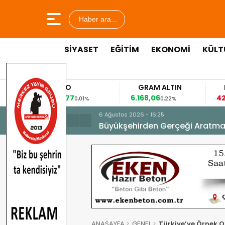
Haber ara...
SİYASET
EĞİTİM
EKONOMİ
KÜLT
EURO
GRAM ALTIN
FAİZ
53,8477
6.168,06
42,31
0,01%
0,22%
-0,35%
6 Ağustos 2026 - 16:25
Büyükşehirden Gerçeği Aratma
ANASAYFA
GENEL
Türkiye’ye Örnek 