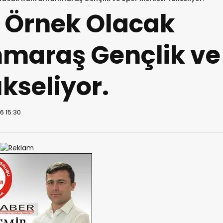
e Örnek Olacak
araş Gençlik ve
kseliyor.
6 15:30