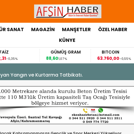
ÜR SANAT
MAGAZİN
MANŞETLER
ÖZEL HABER
KÜNYE
GÜMÜŞ GRAM
BITCOIN
88,60
63.760,00
63
1,07%
-0,55%
yan Yangın ve Kurtarma Tatbikatı.
Olacak Kahramanmaraş Gençlik ve Spor Merkezi Yükseliyor.