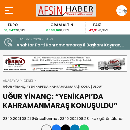
Giriş
Yap
EURO
GRAM ALTIN
FAİZ
53,8477
6.168,06
42,31
0,01%
0,22%
-0,35%
8 Ağustos 2026 - 04:50
ikleti
Anahtar Parti Kahramanmaraş İl Başkanı Kayıran,
Afşin Teşkilatı ile buluştu.
ANASAYFA
GENEL
UĞUR YİNANÇ: “YENİKAPI’DA KAHRAMANMARAŞ KONUŞULDU”
UĞUR YİNANÇ: “YENİKAPI’DA
KAHRAMANMARAŞ KONUŞULDU”
23.10.2021 08:21
Güncellenme :
23.10.2021 08:23
kez görüntülendi