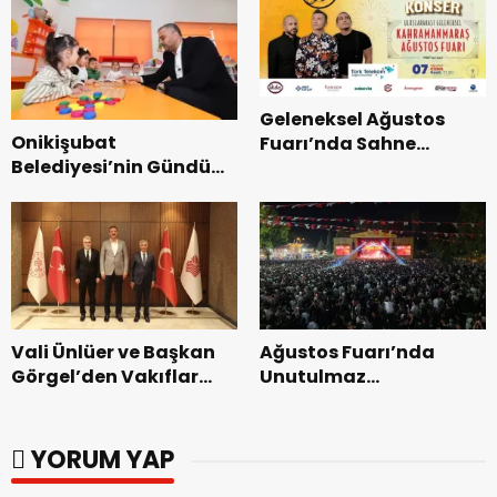
Geleneksel Ağustos
Onikişubat
Fuarı’nda Sahne
Belediyesi’nin Gündüz
Zakkum’un.
Bakımevi’nde yeni
dönemin ön kayıtları
başladı.
Vali Ünlüer ve Başkan
Ağustos Fuarı’nda
Görgel’den Vakıflar
Unutulmaz
Genel Müdürlüğü’ne
Dedublüman Gecesi.
ziyaret.
YORUM YAP