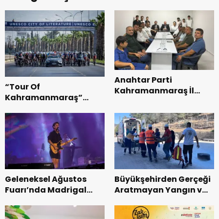
Anahtar Parti
“Tour Of
Kahramanmaraş İl
Kahramanmaraş”
Başkanı Kayıran, Afşin
Uluslararası Yol
Teşkilatı ile buluştu.
Bisikleti Turnuvası
Tamamlandı.
Geleneksel Ağustos
Büyükşehirden Gerçeği
Fuarı’nda Madrigal
Aratmayan Yangın ve
Coşkusu.
Kurtarma Tatbikatı.