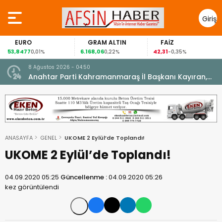
Giriş
Yap
EURO
GRAM ALTIN
FAİZ
53,8477
6.168,06
42,31
0,01%
0,22%
-0,35%
8 Ağustos 2026 - 04:50
ikleti
Anahtar Parti Kahramanmaraş İl Başkanı Kayıran,
Afşin Teşkilatı ile buluştu.
ANASAYFA
GENEL
UKOME 2 Eylül’de Toplandı!
UKOME 2 Eylül’de Toplandı!
04.09.2020 05:25
Güncellenme :
04.09.2020 05:26
kez görüntülendi