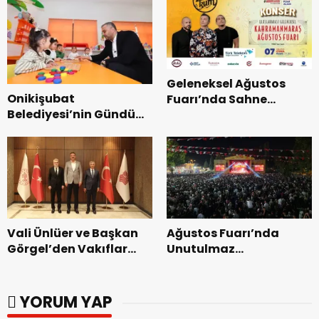
Geleneksel Ağustos
Onikişubat
Fuarı’nda Sahne
Belediyesi’nin Gündüz
Zakkum’un.
Bakımevi’nde yeni
dönemin ön kayıtları
başladı.
Vali Ünlüer ve Başkan
Ağustos Fuarı’nda
Görgel’den Vakıflar
Unutulmaz
Genel Müdürlüğü’ne
Dedublüman Gecesi.
ziyaret.
YORUM YAP