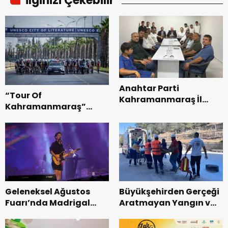
İlginizi Çekebilir
Anahtar Parti
“Tour Of
Kahramanmaraş İl
Kahramanmaraş”
Başkanı Kayıran, Afşin
Uluslararası Yol
Teşkilatı ile buluştu.
Bisikleti Turnuvası
Tamamlandı.
Geleneksel Ağustos
Büyükşehirden Gerçeği
Fuarı’nda Madrigal
Aratmayan Yangın ve
Coşkusu.
Kurtarma Tatbikatı.