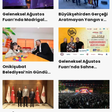
Geleneksel Ağustos
Büyükşehirden Gerçeği
Fuarı’nda Madrigal
Aratmayan Yangın ve
Coşkusu.
Kurtarma Tatbikatı.
Geleneksel Ağustos
Onikişubat
Fuarı’nda Sahne
Belediyesi’nin Gündüz
Zakkum’un.
Bakımevi’nde yeni
dönemin ön kayıtları
başladı.