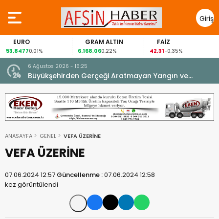
Giriş
Yap
EURO
GRAM ALTIN
FAİZ
53,8477
6.168,06
42,31
0,01%
0,22%
-0,35%
6 Ağustos 2026 - 16:25
su.
Büyükşehirden Gerçeği Aratmayan Yangın ve
Kurtarma Tatbikatı.
ANASAYFA
GENEL
VEFA ÜZERİNE
VEFA ÜZERİNE
07.06.2024 12:57
Güncellenme :
07.06.2024 12:58
kez görüntülendi