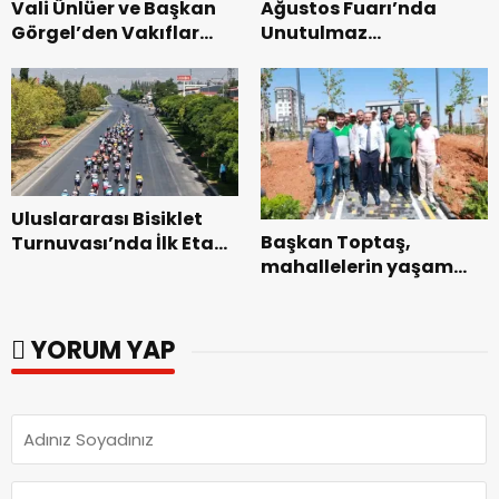
Vali Ünlüer ve Başkan
Ağustos Fuarı’nda
Görgel’den Vakıflar
Unutulmaz
Genel Müdürlüğü’ne
Dedublüman Gecesi.
ziyaret.
Uluslararası Bisiklet
Başkan Toptaş,
Turnuvası’nda İlk Etap
mahallelerin yaşam
Başarıyla
kalitesini artıran
Tamamlandı.
parkları ziyaret etti.
YORUM YAP