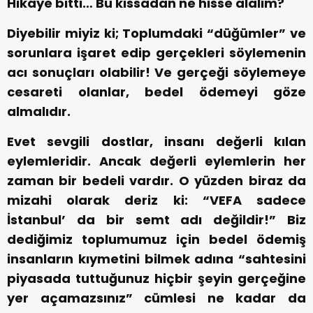
Hikâye bitti… Bu kıssadan ne hisse alalım?
Diyebilir miyiz ki; Toplumdaki “düğümler” ve
sorunlara işaret edip gerçekleri söylemenin
acı sonuçları olabilir! Ve gerçeği söylemeye
cesareti olanlar, bedel ödemeyi göze
almalıdır.
Evet sevgili dostlar, insanı değerli kılan
eylemleridir. Ancak değerli eylemlerin her
zaman bir bedeli vardır. O yüzden biraz da
mizahi olarak deriz ki: “VEFA sadece
İstanbul’ da bir semt adı değildir!” Biz
dediğimiz toplumumuz için bedel ödemiş
insanların kıymetini bilmek adına “sahtesini
piyasada tuttuğunuz hiçbir şeyin gerçeğine
yer açamazsınız” cümlesi ne kadar da