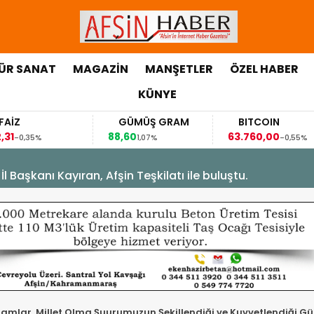
ÜR SANAT
MAGAZİN
MANŞETLER
ÖZEL HABER
KÜNYE
GÜMÜŞ GRAM
BITCOIN
88,60
63.760,00
,35%
1,07%
-0,55%
Başkanı Kayıran, Afşin Teşkilatı ile buluştu.
amlar, Millet Olma Şuurumuzun Şekillendiği ve Kuvvetlendiği Gün