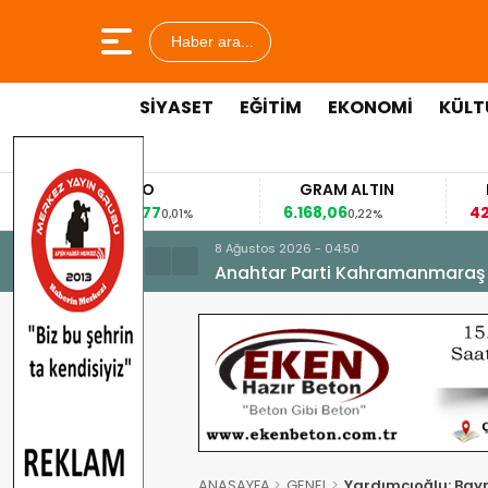
Haber ara...
SİYASET
EĞİTİM
EKONOMİ
KÜLT
EURO
GRAM ALTIN
FAİZ
53,8477
6.168,06
42,31
0,01%
0,22%
-0
8 Ağustos 2026 - 04:50
Anahtar Parti Kahramanmaraş İl 
ANASAYFA
GENEL
Yardımcıoğlu: Bayr