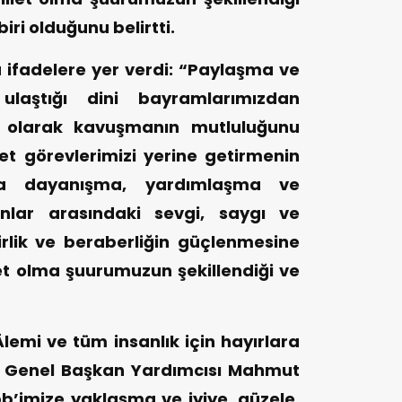
iri olduğunu belirtti.
 ifadelere yer verdi: “Paylaşma ve
ulaştığı dini bayramlarımızdan
t olarak kavuşmanın mutluluğunu
et görevlerimizi yerine getirmenin
a dayanışma, yardımlaşma ve
anlar arasındaki sevgi, saygı ve
irlik ve beraberliğin güçlenmesine
et olma şuurumuzun şekillendiği ve
emi ve tüm insanlık için hayırlara
BP Genel Başkan Yardımcısı Mahmut
b’imize yaklaşma ve iyiye, güzele,