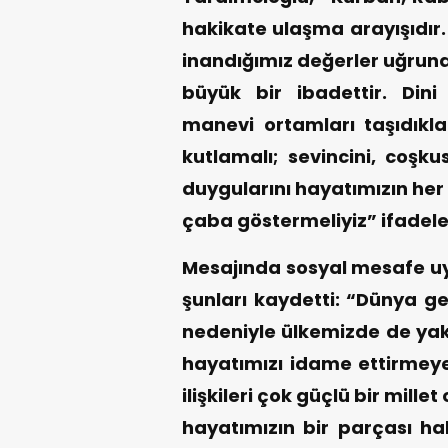
hakikate ulaşma arayışıdır.
inandığımız değerler uğrun
büyük bir ibadettir. Din
manevi ortamları taşıdık
kutlamalı; sevincini, coş
duygularını hayatımızın her
çaba göstermeliyiz” ifadeler
Mesajında sosyal mesafe uy
şunları kaydetti: “Dünya ge
nedeniyle ülkemizde de yakl
hayatımızı idame ettirmeye 
ilişkileri çok güçlü bir mil
hayatımızın bir parçası ha