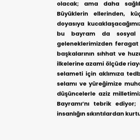
olacak; ama daha sağlık
Büyüklerin ellerinden, kü
doyasıya kucaklaşacağımı
bu bayram da sosyal 
geleneklerimizden feraga
başkalarının sıhhat ve huzu
ilkelerine azami ölçüde riay
selameti için aklımıza ted
selamı ve yüreğimize muha
düşüncelerle aziz milletim
Bayramı’nı tebrik ediyor
insanlığın sıkıntılardan kurt