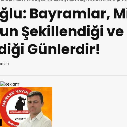
lu: Bayramlar, M
n Şekillendiği ve
iği Günlerdir!
 08:39