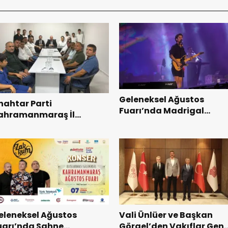
Geleneksel Ağustos
nahtar Parti
Fuarı’nda Madrigal
ahramanmaraş İl
Coşkusu.
aşkanı Kayıran, Afşin
şkilatı ile buluştu.
eleneksel Ağustos
Vali Ünlüer ve Başkan
uarı’nda Sahne
Görgel’den Vakıflar Gene