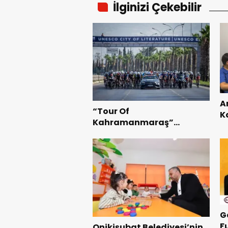
İlginizi Çekebilir
A
“Tour Of
K
Kahramanmaraş”
B
Uluslararası Yol Bisikleti
Te
Turnuvası Tamamlandı.
G
F
Onikişubat Belediyesi’nin