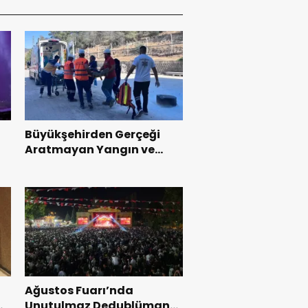
Büyükşehirden Gerçeği
Aratmayan Yangın ve
Kurtarma Tatbikatı.
Ağustos Fuarı’nda
l
Unutulmaz Dedublüman