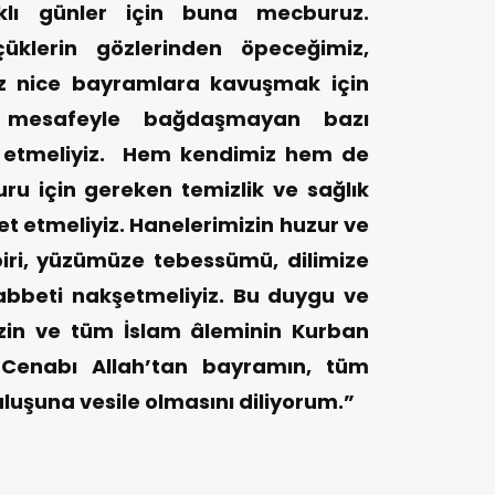
lı günler için buna mecburuz.
çüklerin gözlerinden öpeceğimiz,
z nice bayramlara kavuşmak için
mesafeyle bağdaşmayan bazı
t etmeliyiz. Hem kendimiz hem de
ru için gereken temizlik ve sağlık
et etmeliyiz. Hanelerimizin huzur ve
biri, yüzümüze tebessümü, dilimize
bbeti nakşetmeliyiz. Bu duygu ve
izin ve tüm İslam âleminin Kurban
; Cenabı Allah’tan bayramın, tüm
uluşuna vesile olmasını diliyorum.”