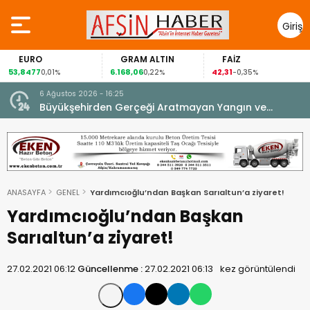
Giriş
Yap
EURO
GRAM ALTIN
FAİZ
3,8477
6.168,06
42,31
88
0,01%
0,22%
-0,35%
6 Ağustos 2026 - 16:25
su.
Büyükşehirden Gerçeği Aratmayan Yangın ve
Kurtarma Tatbikatı.
ANASAYFA
GENEL
Yardımcıoğlu’ndan Başkan Sarıaltun’a ziyaret!
Yardımcıoğlu’ndan Başkan
Sarıaltun’a ziyaret!
27.02.2021 06:12
Güncellenme :
27.02.2021 06:13
kez görüntülendi