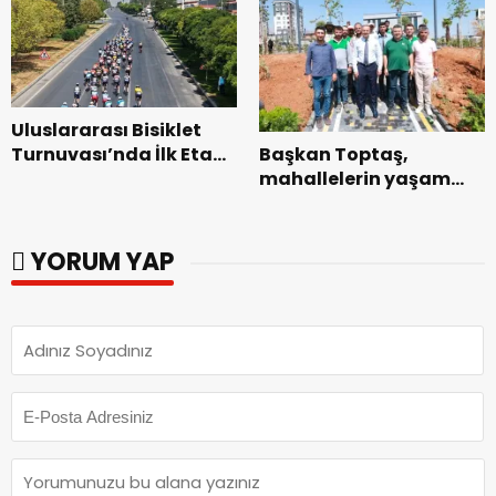
Uluslararası Bisiklet
Başkan Toptaş,
Turnuvası’nda İlk Etap
mahallelerin yaşam
Başarıyla
kalitesini artıran
Tamamlandı.
parkları ziyaret etti.
YORUM YAP