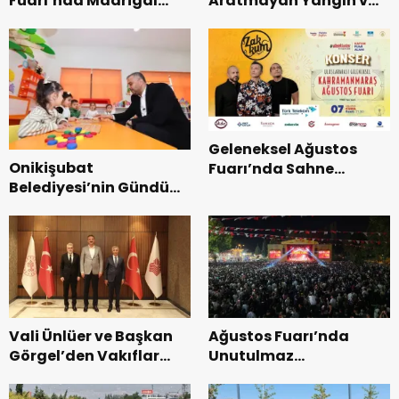
Fuarı’nda Madrigal
Aratmayan Yangın ve
Coşkusu.
Kurtarma Tatbikatı.
Geleneksel Ağustos
Onikişubat
Fuarı’nda Sahne
Belediyesi’nin Gündüz
Zakkum’un.
Bakımevi’nde yeni
dönemin ön kayıtları
başladı.
Vali Ünlüer ve Başkan
Ağustos Fuarı’nda
Görgel’den Vakıflar
Unutulmaz
Genel Müdürlüğü’ne
Dedublüman Gecesi.
ziyaret.