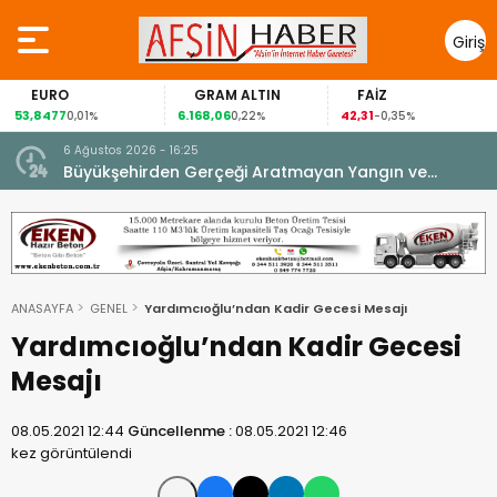
Giriş
Yap
EURO
GRAM ALTIN
FAİZ
53,8477
6.168,06
42,31
0,01%
0,22%
-0,35%
6 Ağustos 2026 - 16:25
su.
Büyükşehirden Gerçeği Aratmayan Yangın ve
Kurtarma Tatbikatı.
ANASAYFA
GENEL
Yardımcıoğlu’ndan Kadir Gecesi Mesajı
Yardımcıoğlu’ndan Kadir Gecesi
Mesajı
08.05.2021 12:44
Güncellenme :
08.05.2021 12:46
kez görüntülendi