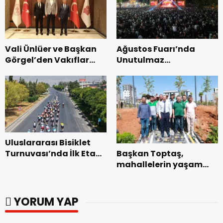
Vali Ünlüer ve Başkan
Ağustos Fuarı’nda
Görgel’den Vakıflar
Unutulmaz
Genel Müdürlüğü’ne
Dedublüman Gecesi.
ziyaret.
Uluslararası Bisiklet
Başkan Toptaş,
Turnuvası’nda İlk Etap
mahallelerin yaşam
Başarıyla
kalitesini artıran
Tamamlandı.
parkları ziyaret etti.
YORUM YAP