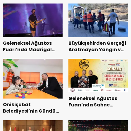
Geleneksel Ağustos
Büyükşehirden Gerçeği
Fuarı’nda Madrigal
Aratmayan Yangın ve
Coşkusu.
Kurtarma Tatbikatı.
Geleneksel Ağustos
Onikişubat
Fuarı’nda Sahne
Belediyesi’nin Gündüz
Zakkum’un.
Bakımevi’nde yeni
dönemin ön kayıtları
başladı.