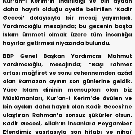
Kur’an-ı Kerim’in indirildiği ve bin aydan
daha hayırlı olduğu ayetle belirtilen ‘Kadir
Gecesi’ dolayısıyla bir mesaj yayımladı.
Yardımcıoğlu mesajında; bu gecenin başta
İslam ümmeti olmak üzere tüm insanlığa
hayırlar getirmesi niyazında bulundu.
BBP Genel Başkan Yardımcısı Mahmut
Yardımcıoğlu, mesajında; “Başı rahmet
ortası mağfiret ve sonu cehennemden azâd
olan Ramazan ayının son günlerine geldik.
Yüce İslam dininin mensupları olan biz
Müslümanları, Kur’an-i Kerim’de övülen ve
bin aydan daha hayırlı olan Kadir Gecesi’ne
ulaştıran Rahman’a sonsuz şükürler olsun.
Kadir Gecesi, Allah’ın insanlara Peygamber
Efendimiz vasıtasıyla son hitabı ve nihaî