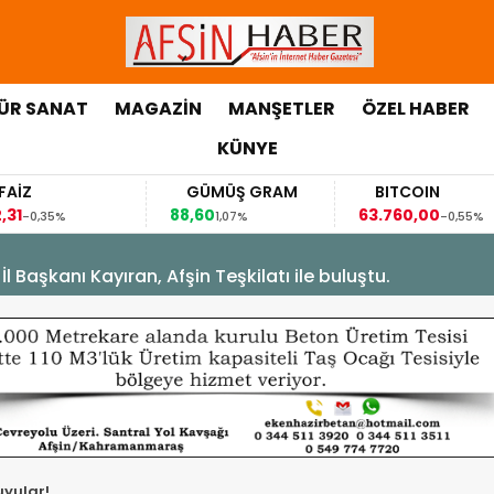
ÜR SANAT
MAGAZİN
MANŞETLER
ÖZEL HABER
KÜNYE
GÜMÜŞ GRAM
BITCOIN
88,60
63.760,00
63,
1,07%
-0,55%
Başkanı Kayıran, Afşin Teşkilatı ile buluştu.
uyular!