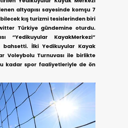
tirilen Yedikuyular Kayak Merkezi
ilenen altyapısı sayesinde komşu 7
bilecek kış turizmi tesislerinden biri
Twitter Türkiye gündemine oturdu.
cısı “Yedikuyular KayakMerkezi”
e bahsetti. İlki Yedikuyular Kayak
 Voleybolu Turnuvası ile birlikte
uğu kadar spor faaliyetleriyle de ön