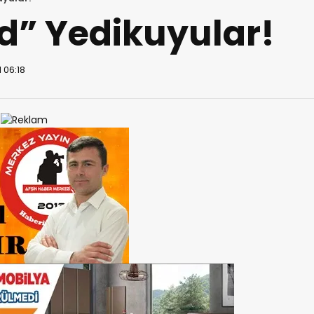
d” Yedikuyular!
 06:18