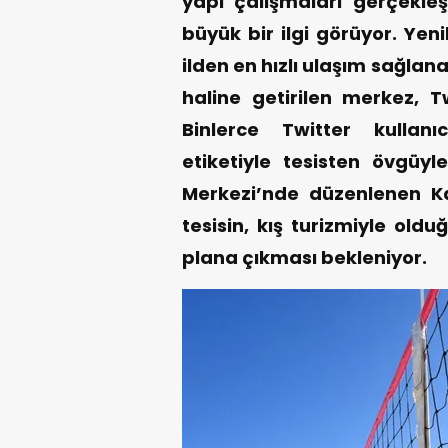
yapı çalışmaları gerçekleş
büyük bir ilgi görüyor. Yen
ilden en hızlı ulaşım sağlana
haline getirilen merkez, 
Binlerce Twitter kullanı
etiketiyle tesisten övgüyl
Merkezi’nde düzenlenen Kar
tesisin, kış turizmiyle old
plana çıkması bekleniyor.