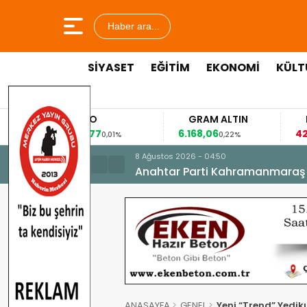
Haber ara...
SİYASET
EĞİTİM
EKONOMİ
KÜLT
EURO
GRAM ALTIN
FAİZ
53,8477
6.168,06
42,31
0,01%
0,22%
-0,35%
8 Ağustos 2026 - 04:50
Anahtar Parti Kahramanmaraş İl 
ANASAYFA
GENEL
Yeni “Trend” Yedik