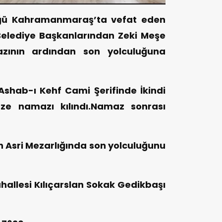
üğü Kahramanmaraş’ta vefat eden
Belediye Başkanlarından Zeki Meşe
zının ardından son yolculuğuna
shab-ı Kehf Cami Şerifinde İkindi
e namazı kılındı.Namaz sonrası
n Asri Mezarlığında son yolculuğunu
ahallesi Kılıçarslan Sokak Gedikbaşı