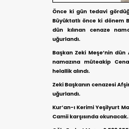
Önce ki gün tedavi görd
Büyüktatlı önce ki dönem 
dün kılınan cenaze nama
uğurlandı.
Başkan Zeki Meşe’nin dün A
namazına müteakip Cenaz
helallik alındı.
Zeki Başkanın cenazesi Afşi
uğurlandı.
Kur’an-ı Kerimi Yeşilyurt M
Camii karşısında okunacak.