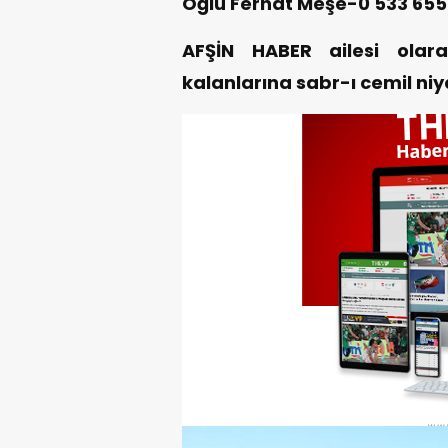
Oğlu Ferhat Meşe-0 533 655
AFŞİN HABER ailesi olar
kalanlarına sabr-ı cemil niy