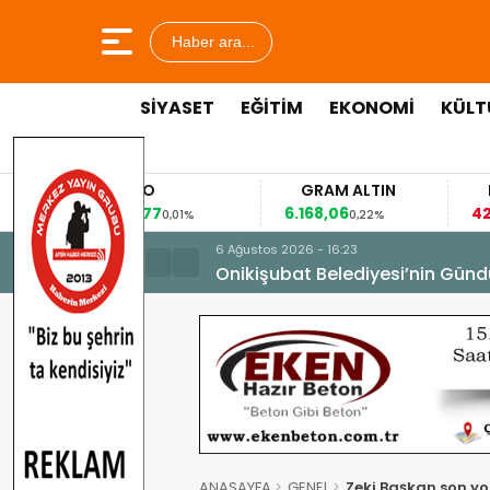
Haber ara...
SİYASET
EĞİTİM
EKONOMİ
KÜLT
EURO
GRAM ALTIN
FAİZ
,8477
6.168,06
42,31
0,01%
0,22%
-0,35%
6 Ağustos 2026 - 16:23
Onikişubat Belediyesi’nin Günd
ANASAYFA
GENEL
Zeki Başkan son y