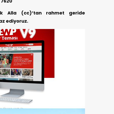
 7620
ak Alla (cc)’tan rahmet geride
az ediyoruz.