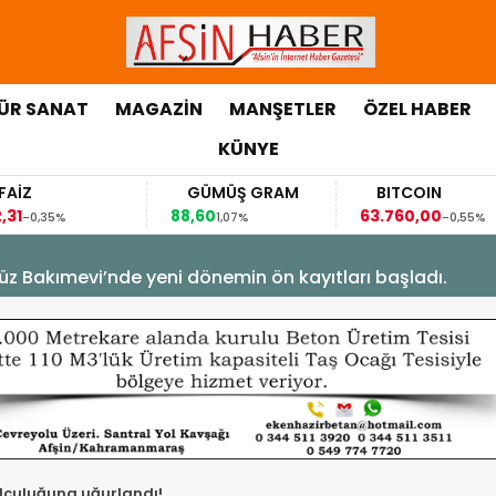
ÜR SANAT
MAGAZİN
MANŞETLER
ÖZEL HABER
KÜNYE
GÜMÜŞ GRAM
BITCOIN
GBP/T
88,60
63.760,00
63,1184
1,07%
-0,55%
0
üz Bakımevi’nde yeni dönemin ön kayıtları başladı.
olculuğuna uğurlandı!