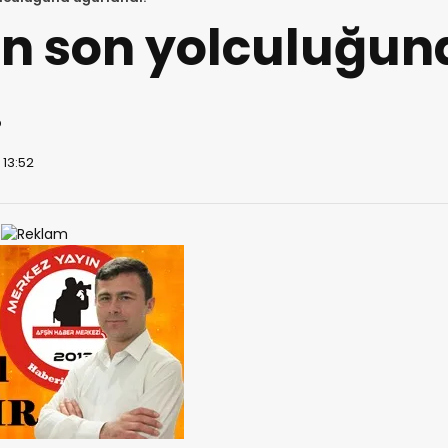
an son yolculuğun
!
 13:52