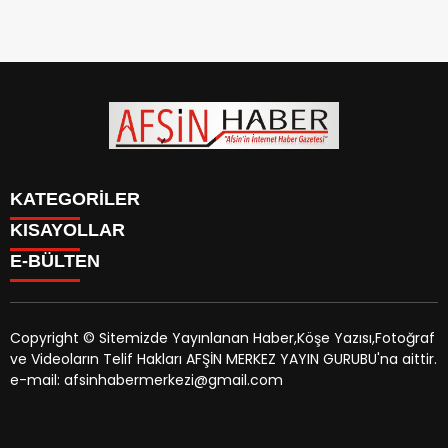
KATEGORİLER
KISAYOLLAR
SİYASET
E-BÜLTEN
EĞİTİM
SİYASET
EKONOMİ
EĞİTİM
KÜLTÜR SANAT
EKONOMİ
MAGAZİN
Copyright © Sitemizde Yayınlanan Haber,Köşe Yazısı,Fotoğraf
KÜLTÜR SANAT
MANŞETLER
ve Videoların Telif Hakları AFŞİN MERKEZ YAYIN GURUBU'na aittir.
MAGAZİN
afsinhaber.com
e-bültenine abone olarak, tarafınıza haber,
ÖZEL HABER
e-mail: afsinhabermerkezi@gmail.com
MANŞETLER
duyuru ve kampanya içerikli e-postaların gönderilmesini
SAĞLIK
ÖZEL HABER
kabul etmiş olursunuz.
SPOR
SAĞLIK
TEKNOLOJİ