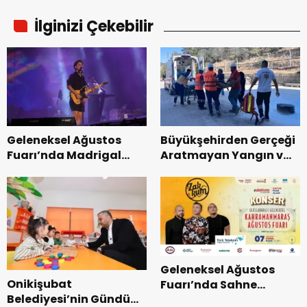
İlginizi Çekebilir
Geleneksel Ağustos
Büyükşehirden Gerçeği
Fuarı’nda Madrigal
Aratmayan Yangın ve
Coşkusu.
Kurtarma Tatbikatı.
Geleneksel Ağustos
Onikişubat
Fuarı’nda Sahne
Belediyesi’nin Gündüz
Zakkum’un.