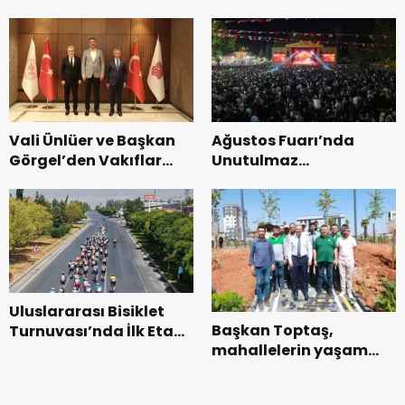
Bakımevi’nde yeni
dönemin ön kayıtları
başladı.
Vali Ünlüer ve Başkan
Ağustos Fuarı’nda
Görgel’den Vakıflar
Unutulmaz
Genel Müdürlüğü’ne
Dedublüman Gecesi.
ziyaret.
Uluslararası Bisiklet
Başkan Toptaş,
Turnuvası’nda İlk Etap
mahallelerin yaşam
Başarıyla
kalitesini artıran
Tamamlandı.
parkları ziyaret etti.