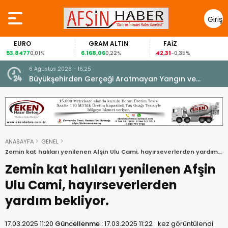
Giriş
Yap
EURO
GRAM ALTIN
FAİZ
3,8477
6.168,06
42,31
88
0,01%
0,22%
-0,35%
6 Ağustos 2026 - 16:25
su.
Büyükşehirden Gerçeği Aratmayan Yangın ve
Kurtarma Tatbikatı.
ANASAYFA
GENEL
Zemin kat halıları yenilenen Afşin Ulu Cami, hayırseverlerden yardım
bekliyor.
Zemin kat halıları yenilenen Afşin
Ulu Cami, hayırseverlerden
yardım bekliyor.
17.03.2025 11:20
Güncellenme :
17.03.2025 11:22
kez görüntülendi