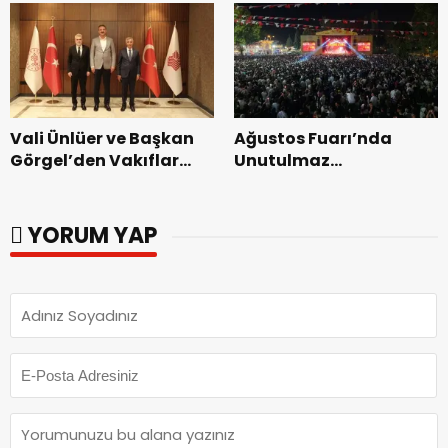
dönemin ön kayıtları
başladı.
Vali Ünlüer ve Başkan
Ağustos Fuarı’nda
Görgel’den Vakıflar
Unutulmaz
Genel Müdürlüğü’ne
Dedublüman Gecesi.
ziyaret.
YORUM YAP