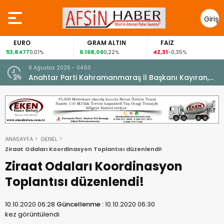
Giriş
Yap
EURO
GRAM ALTIN
FAİZ
53,8477
6.168,06
42,31
0,01%
0,22%
-0,35%
8 Ağustos 2026 - 04:50
ikleti
Anahtar Parti Kahramanmaraş İl Başkanı Kayıran,
Afşin Teşkilatı ile buluştu.
ANASAYFA
GENEL
Ziraat Odaları Koordinasyon Toplantısı düzenlendi!
Ziraat Odaları Koordinasyon
Toplantısı düzenlendi!
10.10.2020 06:28
Güncellenme :
10.10.2020 06:30
kez görüntülendi