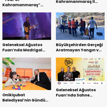
Kahramanmaraş İl
Kahramanmaraş”
Başkanı Kayıran, Afşin
Uluslararası Yol
Teşkilatı ile buluştu.
Bisikleti Turnuvası
Tamamlandı.
Geleneksel Ağustos
Büyükşehirden Gerçeği
Fuarı’nda Madrigal
Aratmayan Yangın ve
Coşkusu.
Kurtarma Tatbikatı.
Geleneksel Ağustos
Onikişubat
Fuarı’nda Sahne
Belediyesi’nin Gündüz
Zakkum’un.
Bakımevi’nde yeni