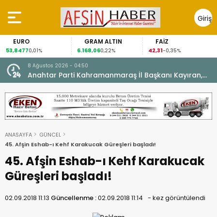
Giriş
Yap
GRAM ALTIN
FAİZ
GÜMÜŞ GR
6.168,06
42,31
88,60
0,22%
-0,35%
1,07%
8 Ağustos 2026 - 04:50
ikleti
Anahtar Parti Kahramanmaraş İl Başkanı Kayıran,
Afşin Teşkilatı ile buluştu.
ANASAYFA
GÜNCEL
45. Afşin Eshab-ı Kehf Karakucak Güreşleri başladı!
45. Afşin Eshab-ı Kehf Karakucak
Güreşleri başladı!
02.09.2018 11:13
Güncellenme :
02.09.2018 11:14
-
kez görüntülendi