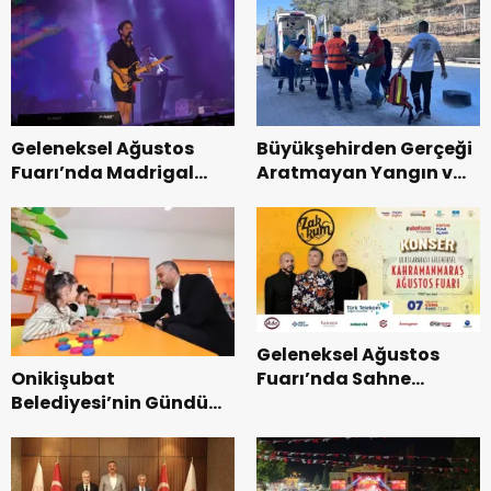
Bisikleti Turnuvası
Tamamlandı.
Geleneksel Ağustos
Büyükşehirden Gerçeği
Fuarı’nda Madrigal
Aratmayan Yangın ve
Coşkusu.
Kurtarma Tatbikatı.
Geleneksel Ağustos
Onikişubat
Fuarı’nda Sahne
Belediyesi’nin Gündüz
Zakkum’un.
Bakımevi’nde yeni
dönemin ön kayıtları
başladı.