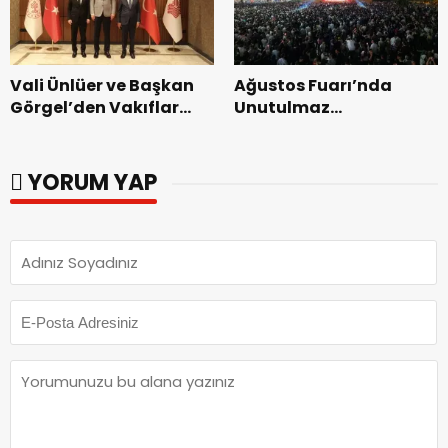
Vali Ünlüer ve Başkan
Ağustos Fuarı’nda
Görgel’den Vakıflar
Unutulmaz
Genel Müdürlüğü’ne
Dedublüman Gecesi.
ziyaret.
YORUM YAP