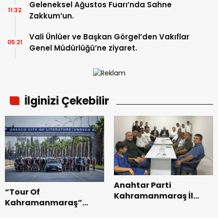
Geleneksel Ağustos Fuarı’nda Sahne
11:32
Zakkum’un.
Vali Ünlüer ve Başkan Görgel’den Vakıflar
05:21
Genel Müdürlüğü’ne ziyaret.
İlginizi Çekebilir
Anahtar Parti
“Tour Of
Kahramanmaraş İl
Kahramanmaraş”
Başkanı Kayıran, Afşin
Uluslararası Yol
Teşkilatı ile buluştu.