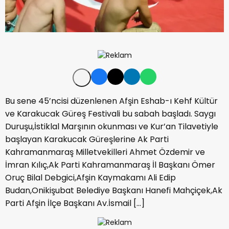
Bu sene 45’ncisi düzenlenen Afşin Eshab-ı Kehf Kültür
ve Karakucak Güreş Festivali bu sabah başladı. Saygı
Duruşu,İstiklal Marşının okunması ve Kur’an Tilavetiyle
başlayan Karakucak Güreşlerine Ak Parti
Kahramanmaraş Milletvekilleri Ahmet Özdemir ve
İmran Kılıç,Ak Parti Kahramanmaraş İl Başkanı Ömer
Oruç Bilal Debgici,Afşin Kaymakamı Ali Edip
Budan,Onikişubat Belediye Başkanı Hanefi Mahçiçek,Ak
Parti Afşin İlçe Başkanı Av.İsmail […]