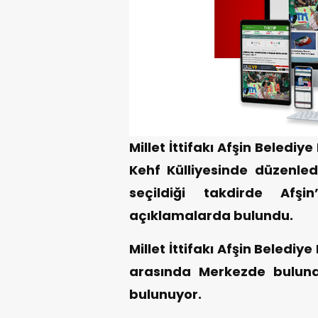
Millet İttifakı Afşin Beledi
Kehf Külliyesinde düzenled
seçildiği takdirde Afşi
açıklamalarda bulundu.
Millet İttifakı Afşin Beledi
arasında Merkezde buluna
bulunuyor.