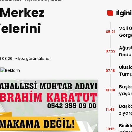
 Merkez
İlgin
elerini
Vali 
05:21
Görge
Müdür
Ağust
07:22
Dedu
9 08:26
-
kez görüntülendi
Ulusl
07:18
Turnu
Tama
Başka
13:04
yaşam
ziyare
Başka
11:48
ziyar
Bisik
10:15