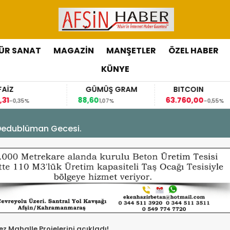
ÜR SANAT
MAGAZİN
MANŞETLER
ÖZEL HABER
KÜNYE
GÜMÜŞ GRAM
BITCOIN
GBP/TRY
88,60
63.760,00
63,1184
1,07%
-0,55%
0,07%
Dedublüman Gecesi.
z Mahalle Projelerini açıkladı!