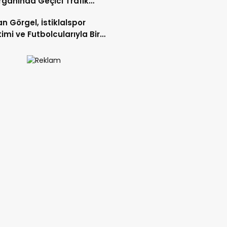
gahında Geçici Trafik
lemelerine Gidilecek!.
n Görgel, İstiklalspor
imi ve Futbolcularıyla Bir
 Geldi.