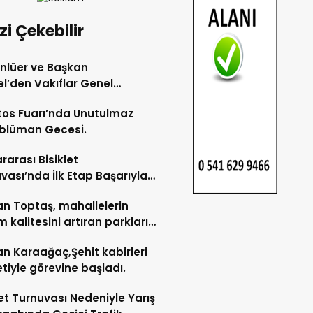
izi Çekebilir
Ünlüer ve Başkan
l’den Vakıflar Genel
lüğü’ne ziyaret.
os Fuarı’nda Unutulmaz
blüman Gecesi.
ararası Bisiklet
vası’nda İlk Etap Başarıyla
mlandı.
n Toptaş, mahallelerin
 kalitesini artıran parkları
t etti.
n Karaağaç,Şehit kabirleri
etiyle görevine başladı.
let Turnuvası Nedeniyle Yarış