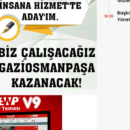
Güzer
Düzen
Başka
16:20
Yönet
Araya