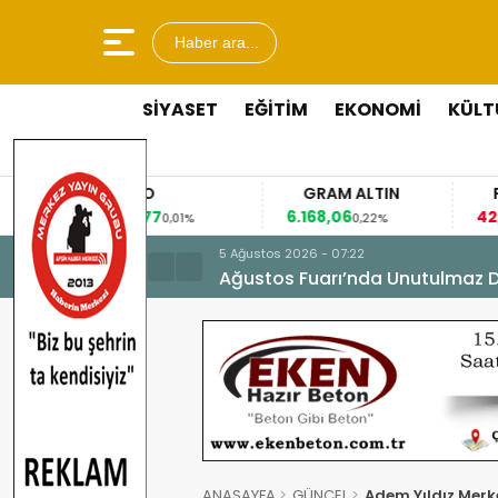
Haber ara...
SİYASET
EĞİTİM
EKONOMİ
KÜLT
GRAM ALTIN
FAİZ
7
6.168,06
42,31
0,01%
0,22%
-0,35%
5 Ağustos 2026 - 07:22
Ağustos Fuarı’nda Unutulmaz 
ANASAYFA
GÜNCEL
Adem Yıldız Merke