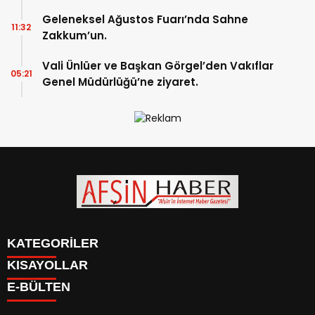
başladı.
Geleneksel Ağustos Fuarı’nda Sahne
11:32
Zakkum’un.
Vali Ünlüer ve Başkan Görgel’den Vakıflar
05:21
Genel Müdürlüğü’ne ziyaret.
KATEGORİLER
KISAYOLLAR
SİYASET
E-BÜLTEN
EĞİTİM
SİYASET
EKONOMİ