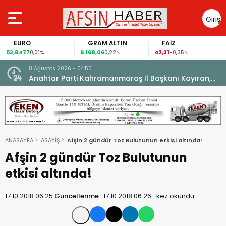
Giriş
Yap
EURO
GRAM ALTIN
FAİZ
53,8477
6.168,06
42,31
0,01%
0,22%
-0,35%
8 Ağustos 2026 - 04:50
ikleti
Anahtar Parti Kahramanmaraş İl Başkanı Kayıran,
Afşin Teşkilatı ile buluştu.
ANASAYFA
ASAYİŞ
Afşin 2 gündür Toz Bulutunun etkisi altında!
Afşin 2 gündür Toz Bulutunun
etkisi altında!
17.10.2018 06:25
Güncellenme :
17.10.2018 06:26
kez okundu