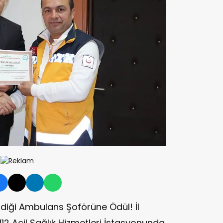
diği Ambulans Şoförüne Ödül! İl
112 Acil Sağlık Hizmetleri İstasyonunda