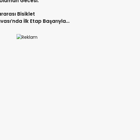
blüman Gecesi.
ararası Bisiklet
vası’nda İlk Etap Başarıyla
mlandı.