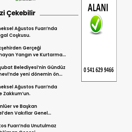
izi Çekebilir
eksel Ağustos Fuarı’nda
gal Coşkusu.
şehirden Gerçeği
mayan Yangın ve Kurtarma
katı.
şubat Belediyesi’nin Gündüz
evi’nde yeni dönemin ön
ları başladı.
eksel Ağustos Fuarı’nda
e Zakkum’un.
Ünlüer ve Başkan
l’den Vakıflar Genel
lüğü’ne ziyaret.
os Fuarı’nda Unutulmaz