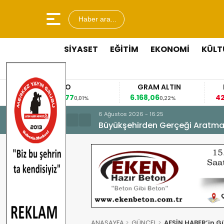
Haber ara...
SİYASET
EĞİTİM
EKONOMİ
KÜLT
EURO
GRAM ALTIN
FAİZ
3,8477
6.168,06
42,31
0,01%
0,22%
-0,35%
6 Ağustos 2026 - 16:25
Büyükşehirden Gerçeği Aratma
ANASAYFA
GÜNCEL
AFŞİN HABER’in G