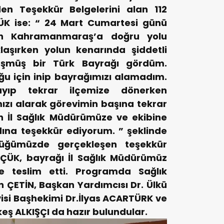
en Teşekkür Belgelerini alan 112
ÜK ise: “ 24 Mart Cumartesi günü
den Kahramanmaraş’a doğru yolu
laşırken yolun kenarında şiddetli
düşmüş bir Türk Bayrağı gördüm.
u için inip bayrağımızı alamadım.
ayıp tekrar ilçemize dönerken
zı alarak görevimin başına tekrar
n İl Sağlık Müdürümüze ve ekibine
ına teşekkür ediyorum. ” şeklinde
lüğümüzde gerçekleşen teşekkür
ÇÜK, bayrağı İl Sağlık Müdürümüz
e teslim etti. Programda Sağlık
n ÇETİN, Başkan Yardımcısı Dr. Ülkü
isi Başhekimi Dr.İlyas ACARTÜRK ve
eş ALKIŞÇI da hazır bulundular.