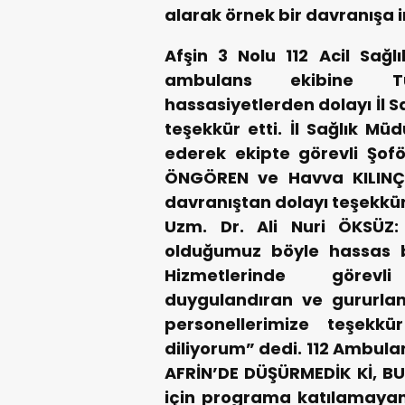
alarak örnek bir
davranışa i
Afşin 3 Nolu 112 Acil Sağl
ambulans ekibine Tü
hassasiyetlerden dolayı İl S
teşekkür etti.
İl Sağlık Mü
ederek ekipte görevli Şof
ÖNGÖREN ve Havva KILINÇ’
davranıştan dolayı teşekkürl
Uzm. Dr. Ali Nuri ÖKSÜZ
olduğumuz böyle hassas b
Hizmetlerinde görevli
duygulandıran ve gururlan
personellerimize teşekkü
diliyorum” dedi.
112 Ambula
AFRİN’DE DÜŞÜRMEDİK Kİ, B
için programa katılamayan 