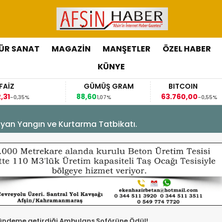
ÜR SANAT
MAGAZİN
MANŞETLER
ÖZEL HABER
KÜNYE
GÜMÜŞ GRAM
BITCOIN
GBP/
88,60
63.760,00
63,1184
1,07%
-0,55%
yan Yangın ve Kurtarma Tatbikatı.
ündeme getirdiği Ambulans Şoförüne Ödül!