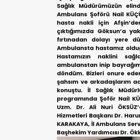
Sağlık Müdürümüzün elind
Ambulans Şoförü Nail KÜÇ
hasta nakli için Afşin’
çıktığımızda Göksun’a yak
fırtınadan dolayı yere 
Ambulansta hastamız olduğ
Hastamızın naklini sağl
ambulanstan inip bayrağımı
döndüm. Bizleri onure ede
şahsım ve arkadaşlarım ad
konuştu.
İl Sağlık Müdür
programında Şoför Nail KÜ
Uzm. Dr. Ali Nuri ÖKSÜZ’
Hizmetleri Başkanı Dr. Haru
KARAKAYA, İl Ambulans Serv
Başhekim Yardımcısı Dr. Ökk