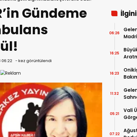
R’in Gündeme
İlgin
mbulans
Gelen
06:26
Madri
ül!
Büyük
16:25
Arat
8 06:22
-
kez görüntülendi
Tatbi
Oniki
16:23
Bakım
kayıt
Gelen
11:32
Sahn
Vali 
05:21
Görge
Müdür
Ağust
07:22