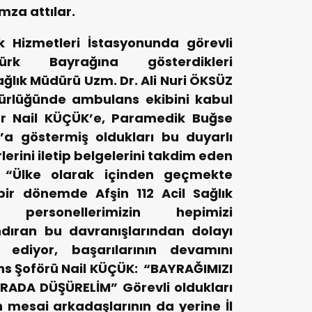
mza attılar.
ık Hizmetleri İstasyonunda görevli
rk Bayrağına gösterdikleri
ağlık Müdürü Uzm. Dr. Ali Nuri ÖKSÜZ
dürlüğünde ambulans ekibini kabul
ör Nail KÜÇÜK’e, Paramedik Buğse
a göstermiş oldukları bu duyarlı
erini iletip belgelerini takdim eden
: “Ülke olarak içinden geçmekte
ir dönemde Afşin 112 Acil Sağlık
 personellerimizin hepimizi
dıran bu davranışlarından dolayı
r ediyor, başarılarının devamını
ns Şoförü Nail KÜÇÜK:
“BAYRAĞIMIZI
URADA DÜŞÜRELİM”
Görevli oldukları
mesai arkadaşlarının da yerine İl