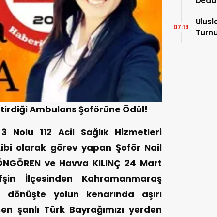
Dedu
Ulusl
07:18
Turnu
Tama
irdiği Ambulans Şoförüne Ödül!
3 Nolu 112 Acil Sağlık Hizmetleri
bi olarak görev yapan Şoför Nail
ÖNGÖREN ve Havva KILINÇ 24 Mart
şin İlçesinden Kahramanmaraş
 dönüşte yolun kenarında aşırı
en şanlı Türk Bayrağımızı yerden