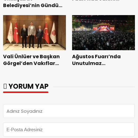
Belediyesi’nin Gündüz
Zakkum’un.
Bakımevi’nde yeni
dönemin ön kayıtları
başladı.
Vali Ünlüer ve Başkan
Ağustos Fuarı’nda
Görgel’den Vakıflar
Unutulmaz
Genel Müdürlüğü’ne
Dedublüman Gecesi.
ziyaret.
YORUM YAP