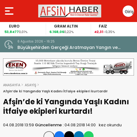
Giriş
Yap
EURO
GRAM ALTIN
FAİZ
53,8477
6.168,06
42,31
0,01%
0,22%
-0,35%
6 Ağustos 2026 - 16:25
su.
Büyükşehirden Gerçeği Aratmayan Yangın ve
Kurtarma Tatbikatı.
ANASAYFA
ASAYİŞ
Afşin’de ki Yangında Yaşlı Kadını İtfaiye ekipleri kurtardı!
Afşin’de ki Yangında Yaşlı Kadını
İtfaiye ekipleri kurtardı!
04.08.2018 13:59
Güncellenme :
04.08.2018 14:00
kez okundu