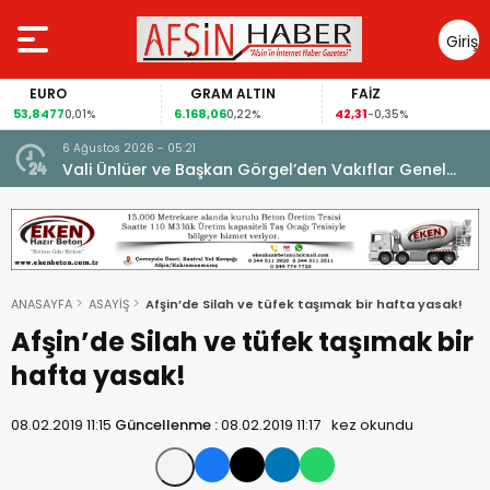
Giriş
Yap
EURO
GRAM ALTIN
FAİZ
53,8477
6.168,06
42,31
0,01%
0,22%
-0,35%
6 Ağustos 2026 - 05:21
un.
Vali Ünlüer ve Başkan Görgel’den Vakıflar Genel
Müdürlüğü’ne ziyaret.
ANASAYFA
ASAYİŞ
Afşin’de Silah ve tüfek taşımak bir hafta yasak!
Afşin’de Silah ve tüfek taşımak bir
hafta yasak!
08.02.2019 11:15
Güncellenme :
08.02.2019 11:17
kez okundu