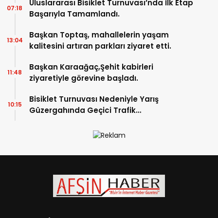
Uluslararası Bisiklet Turnuvası’nda İlk Etap
07:18
Başarıyla Tamamlandı.
Başkan Toptaş, mahallelerin yaşam
13:04
kalitesini artıran parkları ziyaret etti.
Başkan Karaağaç,Şehit kabirleri
11:48
ziyaretiyle görevine başladı.
Bisiklet Turnuvası Nedeniyle Yarış
10:15
Güzergahında Geçici Trafik
Düzenlemelerine Gidilecek!.