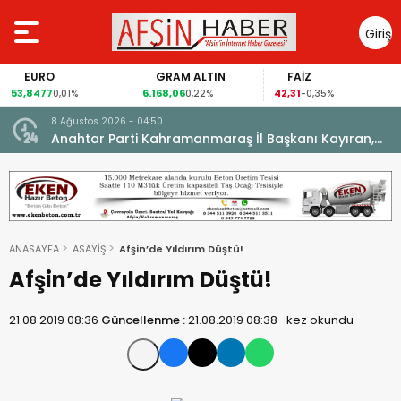
Giriş
Yap
EURO
GRAM ALTIN
FAİZ
53,8477
6.168,06
42,31
0,01%
0,22%
-0,35%
8 Ağustos 2026 - 04:50
ikleti
Anahtar Parti Kahramanmaraş İl Başkanı Kayıran,
Afşin Teşkilatı ile buluştu.
ANASAYFA
ASAYİŞ
Afşin’de Yıldırım Düştü!
Afşin’de Yıldırım Düştü!
21.08.2019 08:36
Güncellenme :
21.08.2019 08:38
kez okundu