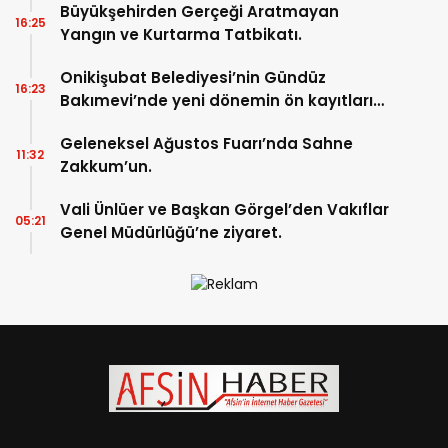
Büyükşehirden Gerçeği Aratmayan
16:25
Yangın ve Kurtarma Tatbikatı.
Onikişubat Belediyesi’nin Gündüz
16:23
Bakımevi’nde yeni dönemin ön kayıtları
başladı.
Geleneksel Ağustos Fuarı’nda Sahne
11:32
Zakkum’un.
Vali Ünlüer ve Başkan Görgel’den Vakıflar
05:21
Genel Müdürlüğü’ne ziyaret.