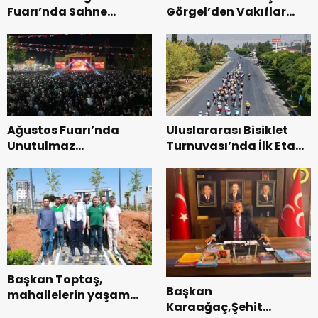
Fuarı’nda Sahne
Görgel’den Vakıflar
Zakkum’un.
Genel Müdürlüğü’ne
ziyaret.
Ağustos Fuarı’nda
Uluslararası Bisiklet
Unutulmaz
Turnuvası’nda İlk Etap
Dedublüman Gecesi.
Başarıyla
Tamamlandı.
Başkan Toptaş,
Başkan
mahallelerin yaşam
Karaağaç,Şehit
kalitesini artıran