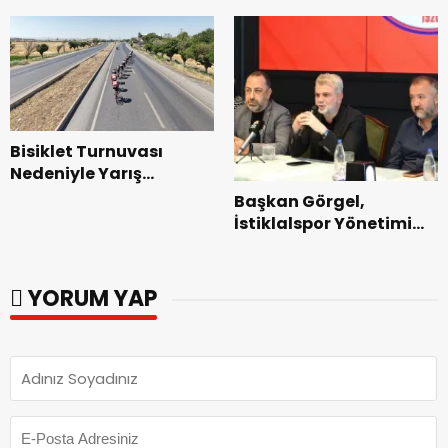
kabirleri ziyaretiyle
parkları ziyaret etti.
görevine başladı.
Bisiklet Turnuvası
Nedeniyle Yarış
Güzergahında Geçici
Başkan Görgel,
Trafik Düzenlemelerine
İstiklalspor Yönetimi
Gidilecek!.
ve Futbolcularıyla Bir
Araya Geldi.
YORUM YAP