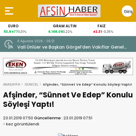
Giriş
Yap
EURO
GRAM ALTIN
FAİZ
53,8477
6.168,06
42,31
0,01%
0,22%
-0,35%
6 Ağustos 2026 - 05:21
un.
Vali Ünlüer ve Başkan Görgel’den Vakıflar Genel
Müdürlüğü’ne ziyaret.
ANASAYFA
GÜNCEL
Afşinder, “Sünnet Ve Edep” Konulu Söyleşi Yaptı!
Afşinder, “Sünnet Ve Edep” Konulu
Söyleşi Yaptı!
23.01.2019 07:50
Güncellenme :
23.01.2019 07:51
-
kez görüntülendi