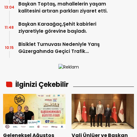
Başkan Toptaş, mahallelerin yaşam
13:04
kalitesini artıran parkları ziyaret etti.
Başkan Karaağaç,Şehit kabirleri
11:48
ziyaretiyle görevine başladı.
Bisiklet Turnuvası Nedeniyle Yarış
10:15
Güzergahında Geçici Trafik
Düzenlemelerine Gidilecek!.
İlginizi Çekebilir
Geleneksel Ağustos
Vali Ünlüer ve Başkan