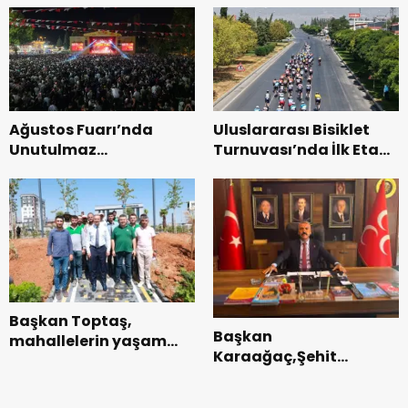
ziyaret.
Ağustos Fuarı’nda
Uluslararası Bisiklet
Unutulmaz
Turnuvası’nda İlk Etap
Dedublüman Gecesi.
Başarıyla
Tamamlandı.
Başkan Toptaş,
Başkan
mahallelerin yaşam
Karaağaç,Şehit
kalitesini artıran
kabirleri ziyaretiyle
parkları ziyaret etti.
görevine başladı.