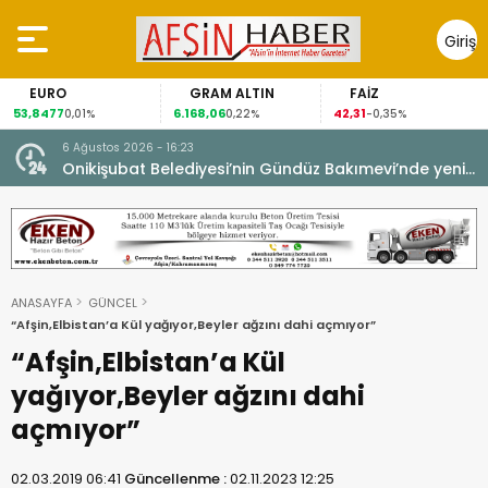
Giriş
Yap
GRAM ALTIN
FAİZ
GÜMÜŞ
6.168,06
42,31
88,60
,01%
0,22%
-0,35%
1,07
6 Ağustos 2026 - 16:23
Onikişubat Belediyesi’nin Gündüz Bakımevi’nde yeni
dönemin ön kayıtları başladı.
ANASAYFA
GÜNCEL
“Afşin,Elbistan’a Kül yağıyor,Beyler ağzını dahi açmıyor”
“Afşin,Elbistan’a Kül
yağıyor,Beyler ağzını dahi
açmıyor”
02.03.2019 06:41
Güncellenme :
02.11.2023 12:25