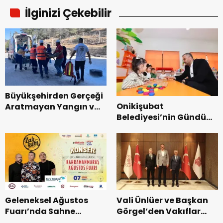
İlginizi Çekebilir
Büyükşehirden Gerçeği
Onikişubat
Aratmayan Yangın ve
Belediyesi’nin Gündüz
Kurtarma Tatbikatı.
Bakımevi’nde yeni
dönemin ön kayıtları
başladı.
Geleneksel Ağustos
Vali Ünlüer ve Başkan
Fuarı’nda Sahne
Görgel’den Vakıflar
Zakkum’un.
Genel Müdürlüğü’ne