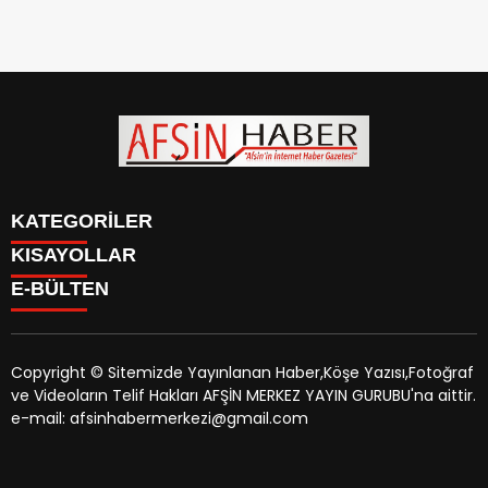
KATEGORİLER
KISAYOLLAR
SİYASET
E-BÜLTEN
EĞİTİM
SİYASET
EKONOMİ
EĞİTİM
KÜLTÜR SANAT
EKONOMİ
MAGAZİN
Copyright © Sitemizde Yayınlanan Haber,Köşe Yazısı,Fotoğraf
KÜLTÜR SANAT
MANŞETLER
ve Videoların Telif Hakları AFŞİN MERKEZ YAYIN GURUBU'na aittir.
MAGAZİN
afsinhaber.com
e-bültenine abone olarak, tarafınıza haber,
ÖZEL HABER
e-mail: afsinhabermerkezi@gmail.com
MANŞETLER
duyuru ve kampanya içerikli e-postaların gönderilmesini
SAĞLIK
ÖZEL HABER
kabul etmiş olursunuz.
SPOR
SAĞLIK
TEKNOLOJİ