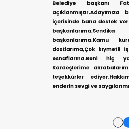
Belediye başkanı F
açıklanmıştır.Adayımıza b
içerisinde bana destek ve
başkanlarıma,Send
başkanlarıma,Kamu kur
dostlarıma,Çok kıymetli iş
esnaflarına.Beni hiç 
Kardeşlerime akrabaları
teşekkürler ediyor.Hakkı
enderin sevgi ve saygılarım