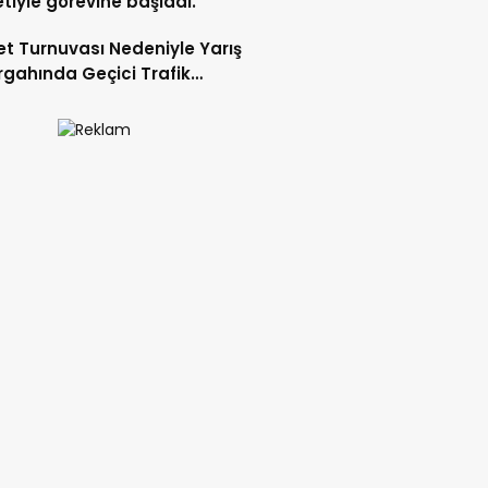
etiyle görevine başladı.
let Turnuvası Nedeniyle Yarış
gahında Geçici Trafik
lemelerine Gidilecek!.