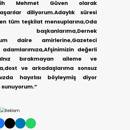
atih Mehmet Güven olarak
aşarılar diliyorum.Adaylık süresi
ren tüm teşkilat mensuplarına,Oda
ika başkanlarıma,Dernek
um daire amirlerine,Gazeteci
 adamlarımıza,Afşinimizin değerli
yalnız bırakmayan aileme ve
ma,dost ve arkadaşlarıma sonsuz
mızda hayırlısı böyleymiş diyor
ı sunuyorum.”