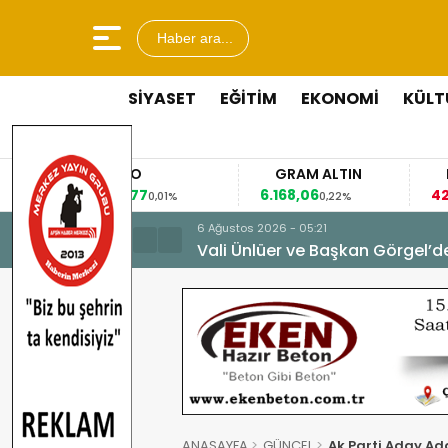
Haber ara...
SİYASET
EĞİTİM
EKONOMİ
KÜLT
EURO
GRAM ALTIN
FAİZ
53,8477
6.168,06
42,31
0,01%
0,22%
-0,35
6 Ağustos 2026 - 05:21
Vali Ünlüer ve Başkan Görgel’d
ANASAYFA
GÜNCEL