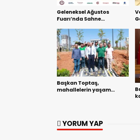
Geleneksel Ağustos
V
Fuarı’nda Sahne
G
Zakkum’un.
M
Başkan Toptaş,
B
mahallelerin yaşam
ka
kalitesini artıran parkları
g
ziyaret etti.
YORUM YAP