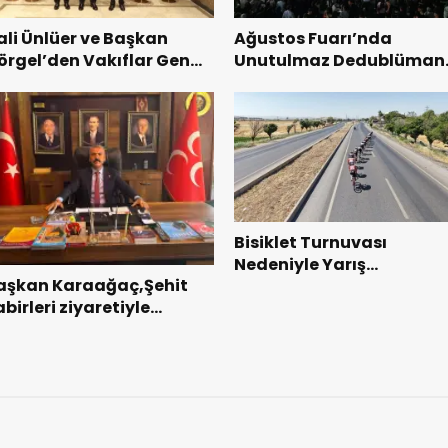
ali Ünlüer ve Başkan
Ağustos Fuarı’nda
örgel’den Vakıflar Genel
Unutulmaz Dedublüman
üdürlüğü’ne ziyaret.
Gecesi.
Bisiklet Turnuvası
Nedeniyle Yarış
aşkan Karaağaç,Şehit
Güzergahında Geçici
birleri ziyaretiyle
Trafik Düzenlemelerine
örevine başladı.
Gidilecek!.