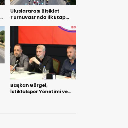
Uluslararası Bisiklet
Turnuvası’nda İlk Etap
Başarıyla Tamamlandı.
Başkan Görgel,
İstiklalspor Yönetimi ve
Futbolcularıyla Bir Araya
Geldi.