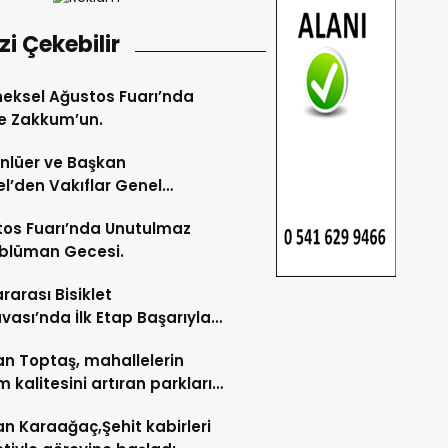
izi Çekebilir
eksel Ağustos Fuarı’nda
e Zakkum’un.
Ünlüer ve Başkan
l’den Vakıflar Genel
lüğü’ne ziyaret.
os Fuarı’nda Unutulmaz
blüman Gecesi.
ararası Bisiklet
vası’nda İlk Etap Başarıyla
mlandı.
n Toptaş, mahallelerin
 kalitesini artıran parkları
t etti.
n Karaağaç,Şehit kabirleri