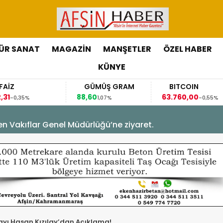
ÜR SANAT
MAGAZİN
MANŞETLER
ÖZEL HABER
KÜNYE
GÜMÜŞ GRAM
BITCOIN
88,60
63.760,00
6
%
1,07%
-0,55%
en Vakıflar Genel Müdürlüğü’ne ziyaret.
Ak Parti Aday Adayı Hasan Kızılay’dan Açıklama!