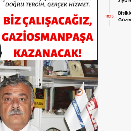
ziyar
Bisik
10:15
Güzer
Düzen