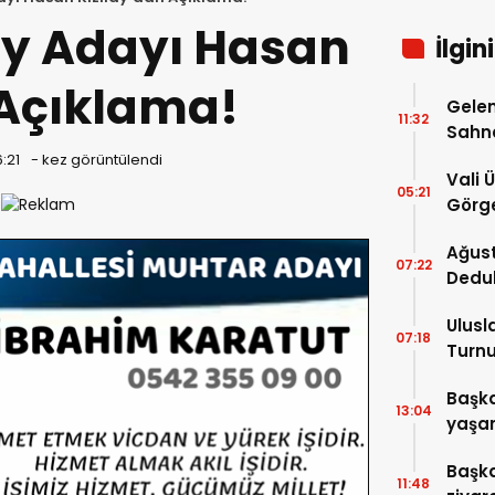
ay Adayı Hasan
İlgin
 Açıklama!
Gelen
11:32
Sahn
6:21
-
kez görüntülendi
Vali 
05:21
Görge
Müdür
Ağust
07:22
Dedu
Ulusl
07:18
Turnu
Tama
Başka
13:04
yaşam
ziyare
Başka
11:48