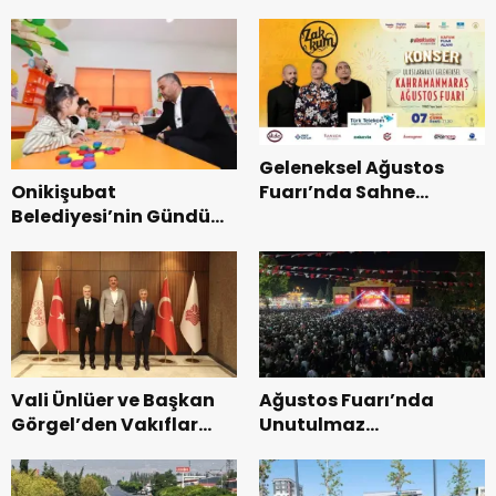
Coşkusu.
Kurtarma Tatbikatı.
Geleneksel Ağustos
Onikişubat
Fuarı’nda Sahne
Belediyesi’nin Gündüz
Zakkum’un.
Bakımevi’nde yeni
dönemin ön kayıtları
başladı.
Vali Ünlüer ve Başkan
Ağustos Fuarı’nda
Görgel’den Vakıflar
Unutulmaz
Genel Müdürlüğü’ne
Dedublüman Gecesi.
ziyaret.