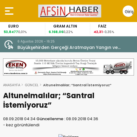
Giriş
Yap
O
GRAM ALTIN
FAİZ
GÜMÜ
7
6.168,06
42,31
88,60
0,01%
0,22%
-0,35%
1,0
6 Ağustos 2026 - 16:25
su.
Büyükşehirden Gerçeği Aratmayan Yangın ve
Kurtarma Tatbikatı.
ANASAYFA
GÜNCEL
Altunelmalılar; “Santral İstemiyoruz”
Altunelmalılar; “Santral
İstemiyoruz”
08.09.2018 04:34
Güncellenme :
08.09.2018 04:36
-
kez görüntülendi