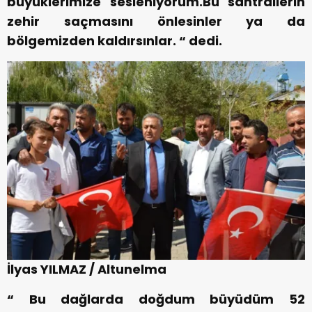
büyüklerimize sesleniyorum.Bu santrallerin
zehir saçmasını önlesinler ya da
bölgemizden kaldırsınlar. “ dedi.
İlyas YILMAZ / Altunelma
“ Bu dağlarda doğdum büyüdüm 52