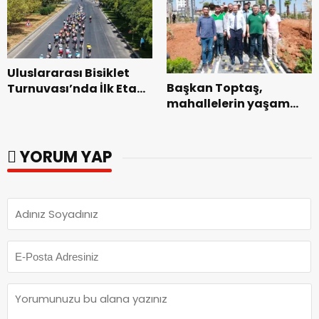
Uluslararası Bisiklet
Başkan Toptaş,
Turnuvası’nda İlk Etap
mahallelerin yaşam
Başarıyla
kalitesini artıran
Tamamlandı.
parkları ziyaret etti.
YORUM YAP