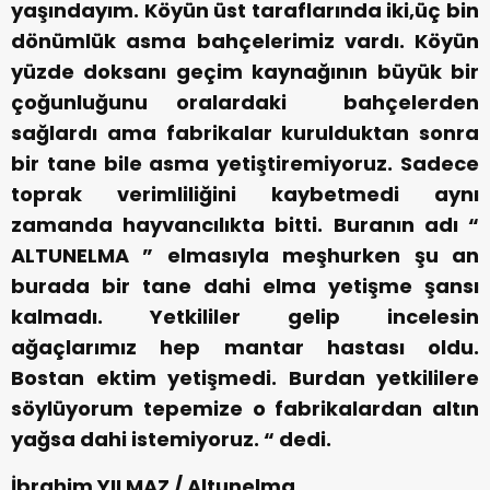
yaşındayım. Köyün üst taraflarında iki,üç bin
dönümlük asma bahçelerimiz vardı. Köyün
yüzde doksanı geçim kaynağının büyük bir
çoğunluğunu oralardaki bahçelerden
sağlardı ama fabrikalar kurulduktan sonra
bir tane bile asma yetiştiremiyoruz. Sadece
toprak verimliliğini kaybetmedi aynı
zamanda hayvancılıkta bitti. Buranın adı “
ALTUNELMA ” elmasıyla meşhurken şu an
burada bir tane dahi elma yetişme şansı
kalmadı. Yetkililer gelip incelesin
ağaçlarımız hep mantar hastası oldu.
Bostan ektim yetişmedi. Burdan yetkililere
söylüyorum tepemize o fabrikalardan altın
yağsa dahi istemiyoruz. “ dedi.
İbrahim YILMAZ / Altunelma