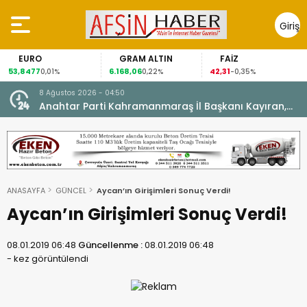
Giriş
Yap
URO
GRAM ALTIN
FAİZ
GÜ
477
6.168,06
42,31
88,60
0,01%
0,22%
-0,35%
8 Ağustos 2026 - 04:50
ikleti
Anahtar Parti Kahramanmaraş İl Başkanı Kayıran,
Afşin Teşkilatı ile buluştu.
ANASAYFA
GÜNCEL
Aycan’ın Girişimleri Sonuç Verdi!
Aycan’ın Girişimleri Sonuç Verdi!
08.01.2019 06:48
Güncellenme :
08.01.2019 06:48
-
kez görüntülendi