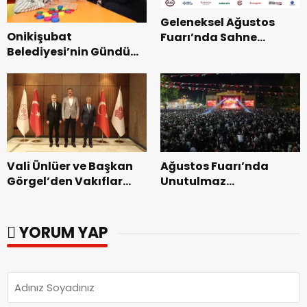
Geleneksel Ağustos
Onikişubat
Fuarı’nda Sahne
Belediyesi’nin Gündüz
Zakkum’un.
Bakımevi’nde yeni
dönemin ön kayıtları
başladı.
Vali Ünlüer ve Başkan
Ağustos Fuarı’nda
Görgel’den Vakıflar
Unutulmaz
Genel Müdürlüğü’ne
Dedublüman Gecesi.
ziyaret.
YORUM YAP