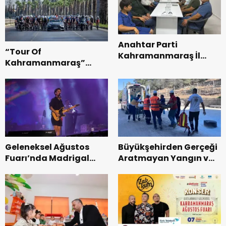
Anahtar Parti
“Tour Of
Kahramanmaraş İl
Kahramanmaraş”
Başkanı Kayıran, Afşin
Uluslararası Yol
Teşkilatı ile buluştu.
Bisikleti Turnuvası
Tamamlandı.
Geleneksel Ağustos
Büyükşehirden Gerçeği
Fuarı’nda Madrigal
Aratmayan Yangın ve
Coşkusu.
Kurtarma Tatbikatı.