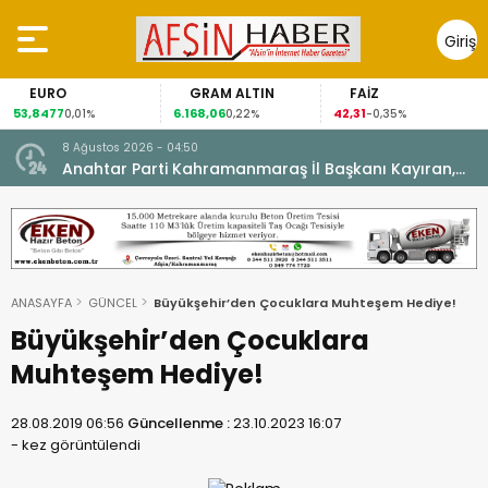
Giriş
Yap
EURO
GRAM ALTIN
FAİZ
53,8477
6.168,06
42,31
0,01%
0,22%
-0,35%
8 Ağustos 2026 - 04:50
ikleti
Anahtar Parti Kahramanmaraş İl Başkanı Kayıran,
Afşin Teşkilatı ile buluştu.
ANASAYFA
GÜNCEL
Büyükşehir’den Çocuklara Muhteşem Hediye!
Büyükşehir’den Çocuklara
Muhteşem Hediye!
28.08.2019 06:56
Güncellenme :
23.10.2023 16:07
-
kez görüntülendi