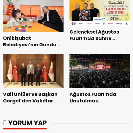
Geleneksel Ağustos
Onikişubat
Fuarı’nda Sahne
Belediyesi’nin Gündüz
Zakkum’un.
Bakımevi’nde yeni
dönemin ön kayıtları
başladı.
Vali Ünlüer ve Başkan
Ağustos Fuarı’nda
Görgel’den Vakıflar
Unutulmaz
Genel Müdürlüğü’ne
Dedublüman Gecesi.
ziyaret.
YORUM YAP