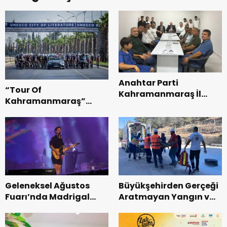
Anahtar Parti
“Tour Of
Kahramanmaraş İl
Kahramanmaraş”
Başkanı Kayıran, Afşin
Uluslararası Yol
Teşkilatı ile buluştu.
Bisikleti Turnuvası
Tamamlandı.
Geleneksel Ağustos
Büyükşehirden Gerçeği
Fuarı’nda Madrigal
Aratmayan Yangın ve
Coşkusu.
Kurtarma Tatbikatı.