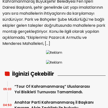
Kahramanmaraş Büyükşehir Belediyesi Fen İşleri
Dairesi Başkanlı, şehir genelinde üst yapı imalatlarının
yanı sıra mahallelerin ihtiyaçlarını da karşılamayı
sürdürüyor. Park ve Bahçeler Şube Müdürlüğü’ne bağlı
ekipler gelen talepler doğrultusunda mahallelere park
montajı gerçekleştiriyor. Konu ile ilgili olarak yapılan
açıklamada, “Ekiplerimiz Pazarcık Armutlu ve
Menderes Mahalleleri, […]
İlginizi Çekebilir
“Tour Of Kahramanmaraş” Uluslararası
05:03
Yol Bisikleti Turnuvası Tamamlandı.
Anahtar Parti Kahramanmaraş İl Başkanı
04:50
Kayıran, Afşin Teşkilatı ile buluştu.