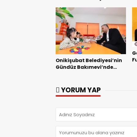
Uluslararası Yol Bisikleti
Te
Turnuvası Tamamlandı.
G
F
Onikişubat Belediyesi’nin
Z
Gündüz Bakımevi’nde
yeni dönemin ön kayıtları
başladı.
YORUM YAP