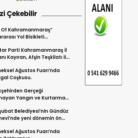
izi Çekebilir
r Of Kahramanmaraş”
rarası Yol Bisikleti
uvası Tamamlandı.
ar Parti Kahramanmaraş İl
nı Kayıran, Afşin Teşkilatı ile
tu.
eksel Ağustos Fuarı’nda
gal Coşkusu.
şehirden Gerçeği
mayan Yangın ve Kurtarma
katı.
şubat Belediyesi’nin Gündüz
evi’nde yeni dönemin ön
ları başladı.
eksel Ağustos Fuarı’nda