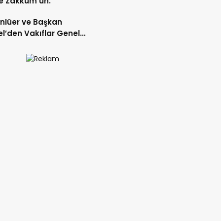
e Zakkum’un.
Ünlüer ve Başkan
l’den Vakıflar Genel
lüğü’ne ziyaret.