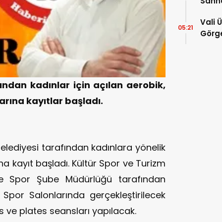
Sahn
Vali 
05:21
Görge
Müdür
ından kadınlar için açılan aerobik,
larına kayıtlar başladı.
ediyesi tarafından kadınlara yönelik
na kayıt başladı. Kültür Spor ve Turizm
 ve Spor Şube Müdürlüğü tarafından
Spor Salonlarında gerçekleştirilecek
ss ve plates seansları yapılacak.