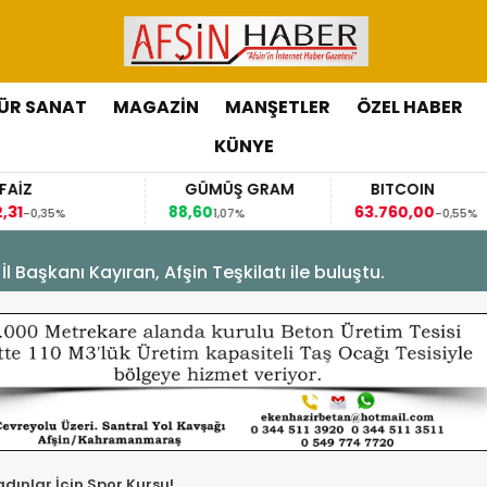
ÜR SANAT
MAGAZİN
MANŞETLER
ÖZEL HABER
KÜNYE
FAİZ
GÜMÜŞ GRAM
BITCOIN
,31
88,60
63.760,00
-0,35%
1,07%
-0,55%
Başkanı Kayıran, Afşin Teşkilatı ile buluştu.
dınlar İçin Spor Kursu!