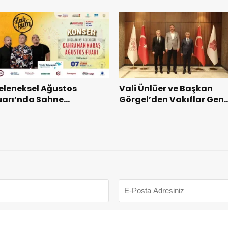
şkilatı ile buluştu.
eleneksel Ağustos
Vali Ünlüer ve Başkan
uarı’nda Sahne
Görgel’den Vakıflar Gene
akkum’un.
Müdürlüğü’ne ziyaret.