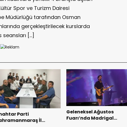
Kültür Spor ve Turizm Dairesi
ube Müdürlüğü tarafından Osman
nlarında gerçekleştirilecek kurslarda
s seansları […]
Geleneksel Ağustos
nahtar Parti
Fuarı’nda Madrigal
ahramanmaraş İl
Coşkusu.
aşkanı Kayıran, Afşin