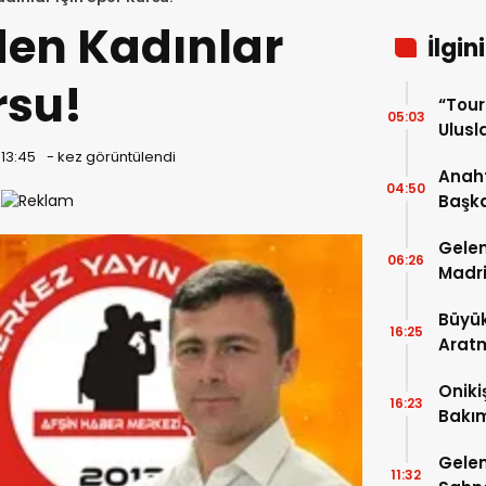
en Kadınlar
İlgin
rsu!
“Tou
05:03
Ulusla
Turn
 13:45
-
kez görüntülendi
Anaht
04:50
Başka
buluş
Gelen
06:26
Madri
Büyük
16:25
Arat
Tatbi
Oniki
16:23
Bakım
kayıt
Gelen
11:32