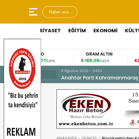
Haber ara...
SİYASET
EĞİTİM
EKONOMİ
KÜLT
EURO
GRAM ALTIN
53,8477
6.168,06
42
%
0,01%
0,22%
8 Ağustos 2026 - 04:50
Anahtar Parti Kahramanmaraş İl 
ANASAYFA
GÜNCEL
Büyükşehirden Ka