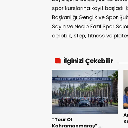
spor kurslarına kayıt başladı. 
Başkanlığı Gençlik ve Spor Ş
Sayın ve Necip Fazıl Spor Salo
aerobik, step, fitness ve plate
İlginizi Çekebilir
A
“Tour Of
K
Kahramanmaraş”
B