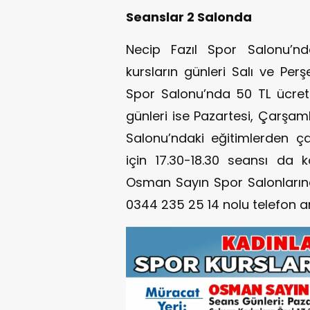
Seanslar 2 Salonda
Necip Fazıl Spor Salonu’nda
kursların günleri Salı ve Pe
Spor Salonu’nda 50 TL ücretli
günleri ise Pazartesi, Çarş
Salonu’ndaki eğitimlerden ça
için 17.30-18.30 seansı da k
Osman Sayın Spor Salonlarında g
0344 235 25 14 nolu telefon ar