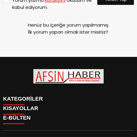
Yorum yazma
kurallarını
okudum ve
kabul ediyorum.
Henüz bu içeriğe yorum yapılmamış.
İlk yorum yapan olmak ister misiniz?
KATEGORİLER
KISAYOLLAR
SİYASET
E-BÜLTEN
EĞİTİM
SİYASET
EKONOMİ
EĞİTİM
KÜLTÜR SANAT
EKONOMİ