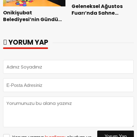
Geleneksel Ağustos
Onikişubat
Fuarı’nda Sahne
Belediyesi’nin Gündüz
Zakkum’un.
Bakımevi’nde yeni
dönemin ön kayıtları
başladı.
YORUM YAP
Yorum Yap