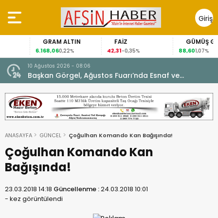
Giriş
Yap
GRAM ALTIN
FAİZ
GÜMÜŞ GRAM
6.168,06
42,31
88,60
0,22%
-0,35%
1,07%
10 Ağustos 2026 - 08:06
Başkan Görgel, Ağustos Fuarı’nda Esnaf ve
Vatandaşlarla Buluştu.
ANASAYFA
GÜNCEL
Çoğulhan Komando Kan Bağışında!
Çoğulhan Komando Kan
Bağışında!
23.03.2018 14:18
Güncellenme :
24.03.2018 10:01
-
kez görüntülendi