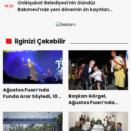
Onikişubat Belediyesi’nin Gündüz
16:23
Bakımevi’nde yeni dönemin ön kayıtları
başladı.
İlginizi Çekebilir
Ağustos Fuarı’nda
Başkan Görgel,
Funda Arar Söyledi, 100
Ağustos Fuarı’nda
Bin Dinleyici Eşlik Etti.
Esnaf ve
Vatandaşlarla
Buluştu.