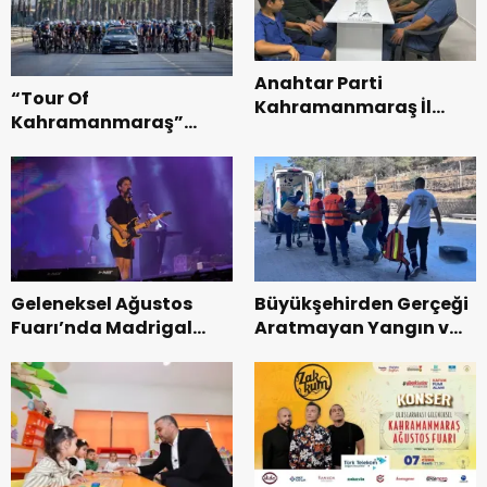
Anahtar Parti
“Tour Of
Kahramanmaraş İl
Kahramanmaraş”
Başkanı Kayıran, Afşin
Uluslararası Yol
Teşkilatı ile buluştu.
Bisikleti Turnuvası
Tamamlandı.
Geleneksel Ağustos
Büyükşehirden Gerçeği
Fuarı’nda Madrigal
Aratmayan Yangın ve
Coşkusu.
Kurtarma Tatbikatı.