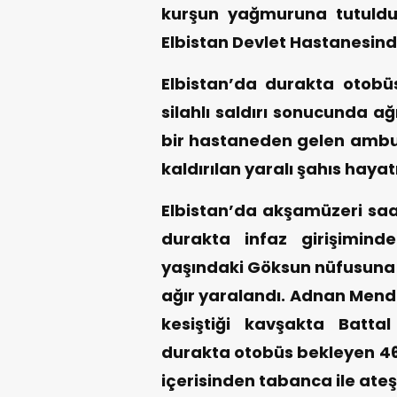
kurşun yağmuruna tutuldu. 
Elbistan Devlet Hastanesinde
Elbistan’da durakta otobü
silahlı saldırı sonucunda ağ
bir hastaneden gelen ambul
kaldırılan yaralı şahıs hayat
Elbistan’da akşamüzeri saa
durakta infaz girişimin
yaşındaki Göksun nüfusuna ka
ağır yaralandı. Adnan Mende
kesiştiği kavşakta Batta
durakta otobüs bekleyen 46 
içerisinden tabanca ile ateş 