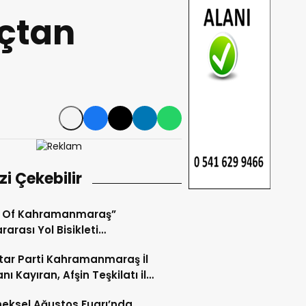
açtan
izi Çekebilir
r Of Kahramanmaraş”
rarası Yol Bisikleti
uvası Tamamlandı.
ar Parti Kahramanmaraş İl
nı Kayıran, Afşin Teşkilatı ile
tu.
eksel Ağustos Fuarı’nda