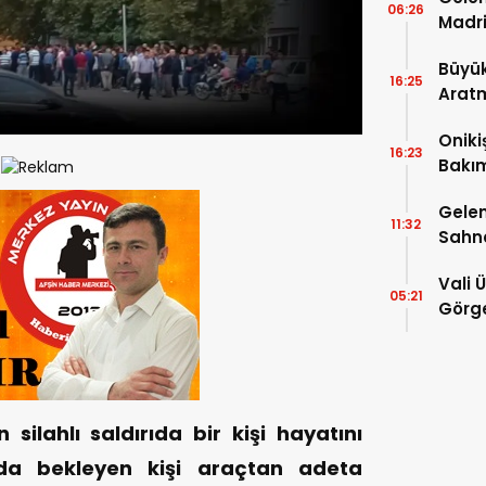
06:26
Madri
Büyük
16:25
Arat
Tatbi
Oniki
16:23
Bakım
kayıt
Gelen
11:32
Sahn
Vali 
05:21
Görge
Müdür
ilahlı saldırıda bir kişi hayatını
nda bekleyen kişi araçtan adeta