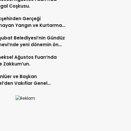
gal Coşkusu.
şehirden Gerçeği
mayan Yangın ve Kurtarma
katı.
şubat Belediyesi’nin Gündüz
evi’nde yeni dönemin ön
ları başladı.
eksel Ağustos Fuarı’nda
e Zakkum’un.
Ünlüer ve Başkan
l’den Vakıflar Genel
lüğü’ne ziyaret.