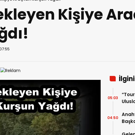
kleyen Kişiye Ar
ğdı!
 07:55
İlgin
“Tou
05:03
Ulusla
Turn
Anaht
04:50
Başka
buluş
Gelen