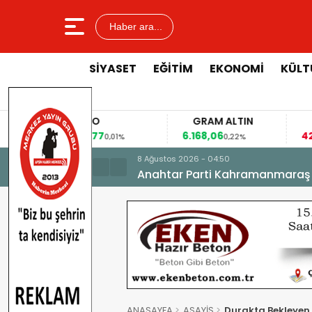
Haber ara...
SİYASET
EĞİTİM
EKONOMİ
KÜLT
EURO
GRAM ALTIN
53,8477
6.168,06
42
%
0,01%
0,22%
8 Ağustos 2026 - 04:50
Anahtar Parti Kahramanmaraş İl 
ANASAYFA
ASAYİŞ
Durakta Bekleyen 