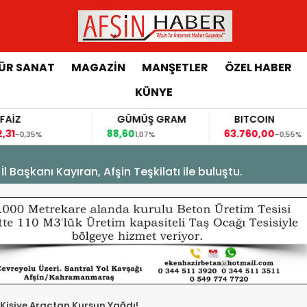
ÜR SANAT
MAGAZİN
MANŞETLER
ÖZEL HABER
KÜNYE
FAİZ
GÜMÜŞ GRAM
BITCOIN
,31
88,60
63.760,00
-0,35%
1,07%
-0,55%
Başkanı Kayıran, Afşin Teşkilatı ile buluştu.
Kişiye Araçtan Kurşun Yağdı!