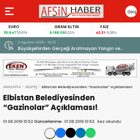
Giriş
Yap
EURO
GRAM ALTIN
FAİZ
53,8477
6.168,06
42,31
0,01%
0,22%
-0,35%
6 Ağustos 2026 - 16:25
su.
Büyükşehirden Gerçeği Aratmayan Yangın ve
Kurtarma Tatbikatı.
ANASAYFA
ASAYİŞ
Elbistan Belediyesinden “Gazinolar” Açıklaması!
Elbistan Belediyesinden
“Gazinolar” Açıklaması!
01.08.2019 10:52
Güncellenme :
01.08.2019 10:53
kez okundu