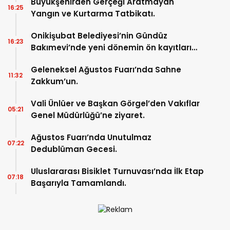
Büyükşehirden Gerçeği Aratmayan
16:25
Yangın ve Kurtarma Tatbikatı.
Onikişubat Belediyesi’nin Gündüz
16:23
Bakımevi’nde yeni dönemin ön kayıtları
başladı.
Geleneksel Ağustos Fuarı’nda Sahne
11:32
Zakkum’un.
Vali Ünlüer ve Başkan Görgel’den Vakıflar
05:21
Genel Müdürlüğü’ne ziyaret.
Ağustos Fuarı’nda Unutulmaz
07:22
Dedublüman Gecesi.
Uluslararası Bisiklet Turnuvası’nda İlk Etap
07:18
Başarıyla Tamamlandı.