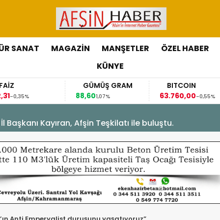
ÜR SANAT
MAGAZİN
MANŞETLER
ÖZEL HABER
KÜNYE
GÜMÜŞ GRAM
BITCOIN
GBP/TR
88,60
63.760,00
63,1184
1,07%
-0,55%
0,0
Başkanı Kayıran, Afşin Teşkilatı ile buluştu.
n’ın Anti Emperyalist duruşunu yaşatıyoruz”