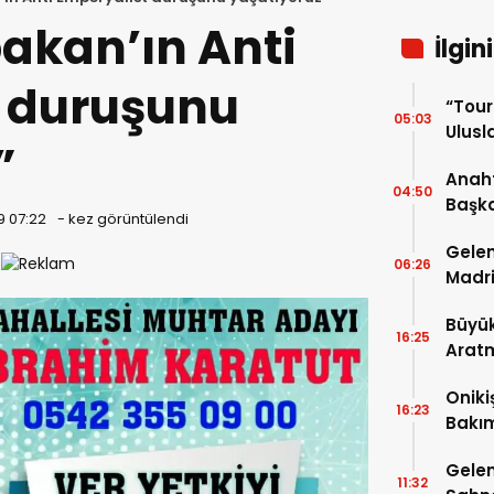
bakan’ın Anti
İlgin
 duruşunu
“Tou
05:03
Ulusla
”
Turn
Anaht
04:50
Başka
9 07:22
-
kez görüntülendi
buluş
Gelen
06:26
Madri
Büyük
16:25
Arat
Tatbi
Oniki
16:23
Bakım
kayıt
Gelen
11:32