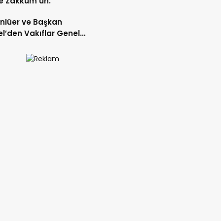
e Zakkum’un.
Ünlüer ve Başkan
l’den Vakıflar Genel
lüğü’ne ziyaret.