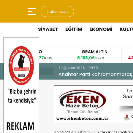
Haber ara...
SİYASET
EĞİTİM
EKONOMİ
KÜLT
URO
GRAM ALTIN
FAİZ
8477
6.168,06
42,31
0,01%
0,22%
-0,35%
8 Ağustos 2026 - 04:50
Anahtar Parti Kahramanmaraş İl 
ANASAYFA
GÜNCEL
Ertekin; “Erbaka