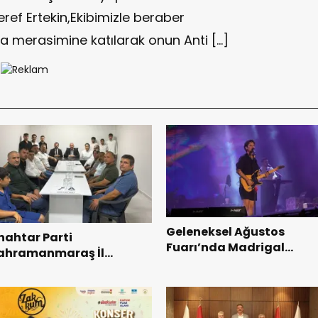
ref Ertekin,Ekibimizle beraber
 merasimine katılarak onun Anti […]
Geleneksel Ağustos
nahtar Parti
Fuarı’nda Madrigal
ahramanmaraş İl
Coşkusu.
aşkanı Kayıran, Afşin
şkilatı ile buluştu.