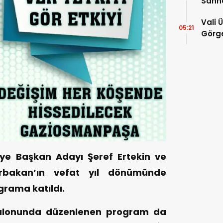
Sahn
Vali 
05:21
Görge
Müdür
iye Başkan Adayı Şeref Ertekin ve
 Erbakan’ın vefat yıl dönümünde
grama katıldı.
Salonunda düzenlenen program da