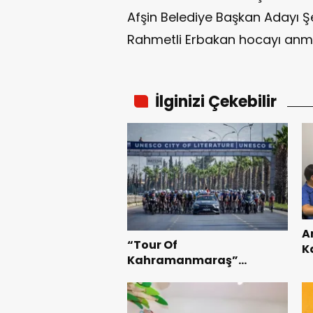
Afşin Belediye Başkan Adayı Şe
Rahmetli Erbakan hocayı anma
İlginizi Çekebilir
A
“Tour Of
K
Kahramanmaraş”
B
Uluslararası Yol Bisikleti
Te
Turnuvası Tamamlandı.