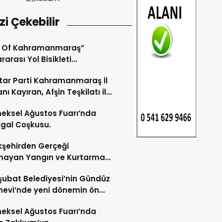
izi Çekebilir
r Of Kahramanmaraş”
rarası Yol Bisikleti
uvası Tamamlandı.
ar Parti Kahramanmaraş İl
nı Kayıran, Afşin Teşkilatı ile
tu.
eksel Ağustos Fuarı’nda
gal Coşkusu.
şehirden Gerçeği
mayan Yangın ve Kurtarma
katı.
şubat Belediyesi’nin Gündüz
evi’nde yeni dönemin ön
ları başladı.
eksel Ağustos Fuarı’nda