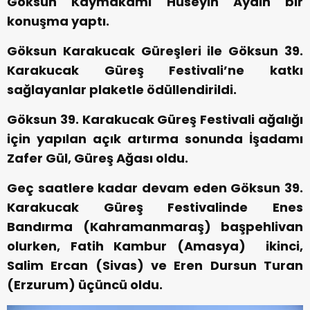
Göksun Kaymakamı Hüseyin Aydın bir
konuşma yaptı.
Göksun Karakucak Güreşleri ile Göksun 39.
Karakucak Güreş Festivali’ne katkı
sağlayanlar plaketle ödüllendirildi.
Göksun 39. Karakucak Güreş Festivali ağalığı
için yapılan açık artırma sonunda İşadamı
Zafer Gül, Güreş Ağası oldu.
Geç saatlere kadar devam eden Göksun 39.
Karakucak Güreş Festivalinde Enes
Bandırma (Kahramanmaraş) başpehlivan
olurken, Fatih Kambur (Amasya) ikinci,
Salim Ercan (Sivas) ve Eren Dursun Turan
(Erzurum) üçüncü oldu.