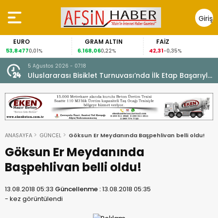
Giriş
Yap
GRAM ALTIN
FAİZ
GÜMÜŞ GRAM
6.168,06
42,31
88,60
0,22%
-0,35%
1,07%
5 Ağustos 2026 - 07:18
cesi.
Uluslararası Bisiklet Turnuvası’nda İlk Etap Başarıyla
Tamamlandı.
ANASAYFA
GÜNCEL
Göksun Er Meydanında Başpehlivan belli oldu!
Göksun Er Meydanında
Başpehlivan belli oldu!
13.08.2018 05:33
Güncellenme :
13.08.2018 05:35
-
kez görüntülendi