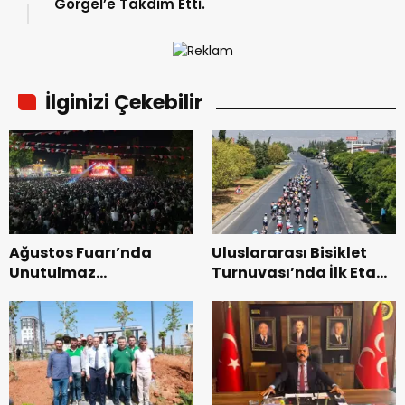
Görgel’e Takdim Etti.
İlginizi Çekebilir
Ağustos Fuarı’nda
Uluslararası Bisiklet
Unutulmaz
Turnuvası’nda İlk Etap
Dedublüman Gecesi.
Başarıyla
Tamamlandı.