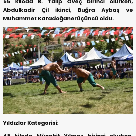
55 kiloda B. Talip Öveç birinci olurken,
Abdulkadir Çil ikinci, Buğra Aybaş ve
Muhammet Karadoğanerüçüncü oldu.
Yıldızlar Kategorisi:
45 kiloda Mücahit Yılmaz birinci olurken,