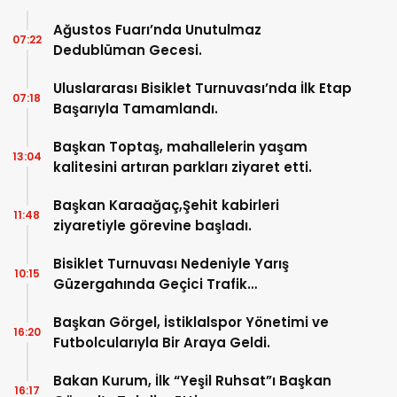
Ağustos Fuarı’nda Unutulmaz
07:22
Dedublüman Gecesi.
Uluslararası Bisiklet Turnuvası’nda İlk Etap
07:18
Başarıyla Tamamlandı.
Başkan Toptaş, mahallelerin yaşam
13:04
kalitesini artıran parkları ziyaret etti.
Başkan Karaağaç,Şehit kabirleri
11:48
ziyaretiyle görevine başladı.
Bisiklet Turnuvası Nedeniyle Yarış
10:15
Güzergahında Geçici Trafik
Düzenlemelerine Gidilecek!.
Başkan Görgel, İstiklalspor Yönetimi ve
16:20
Futbolcularıyla Bir Araya Geldi.
Bakan Kurum, İlk “Yeşil Ruhsat”ı Başkan
16:17