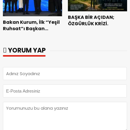
BAŞKA BİR AÇIDAN;
Bakan Kurum, İlk “Yeşil
ÖZGÜRLÜK KRİZİ.
Ruhsat”ı Başkan
Görgel’e Takdim Etti.
YORUM YAP