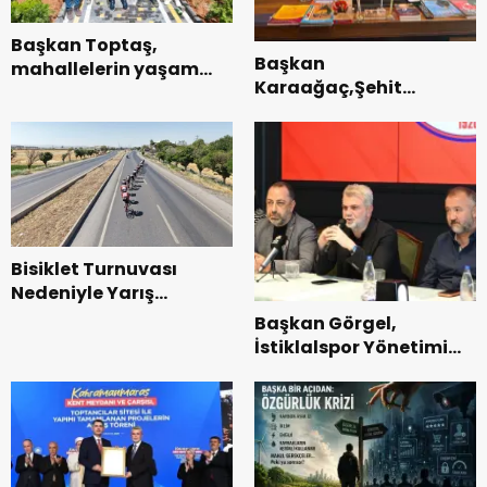
Başkan Toptaş,
Başkan
mahallelerin yaşam
Karaağaç,Şehit
kalitesini artıran
kabirleri ziyaretiyle
parkları ziyaret etti.
görevine başladı.
Bisiklet Turnuvası
Nedeniyle Yarış
Güzergahında Geçici
Başkan Görgel,
Trafik Düzenlemelerine
İstiklalspor Yönetimi
Gidilecek!.
ve Futbolcularıyla Bir
Araya Geldi.