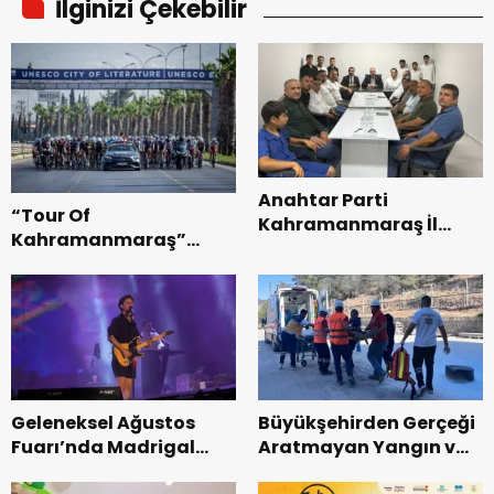
İlginizi Çekebilir
Anahtar Parti
“Tour Of
Kahramanmaraş İl
Kahramanmaraş”
Başkanı Kayıran, Afşin
Uluslararası Yol
Teşkilatı ile buluştu.
Bisikleti Turnuvası
Tamamlandı.
Geleneksel Ağustos
Büyükşehirden Gerçeği
Fuarı’nda Madrigal
Aratmayan Yangın ve
Coşkusu.
Kurtarma Tatbikatı.