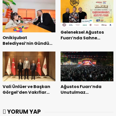
Geleneksel Ağustos
Onikişubat
Fuarı’nda Sahne
Belediyesi’nin Gündüz
Zakkum’un.
Bakımevi’nde yeni
dönemin ön kayıtları
başladı.
Vali Ünlüer ve Başkan
Ağustos Fuarı’nda
Görgel’den Vakıflar
Unutulmaz
Genel Müdürlüğü’ne
Dedublüman Gecesi.
ziyaret.
YORUM YAP