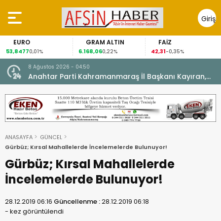
Giriş
Yap
URO
GRAM ALTIN
FAİZ
GÜ
477
6.168,06
42,31
88,60
0,01%
0,22%
-0,35%
8 Ağustos 2026 - 04:50
ikleti
Anahtar Parti Kahramanmaraş İl Başkanı Kayıran,
Afşin Teşkilatı ile buluştu.
ANASAYFA
GÜNCEL
Gürbüz; Kırsal Mahallelerde İncelemelerde Bulunuyor!
Gürbüz; Kırsal Mahallelerde
İncelemelerde Bulunuyor!
28.12.2019 06:16
Güncellenme :
28.12.2019 06:18
-
kez görüntülendi