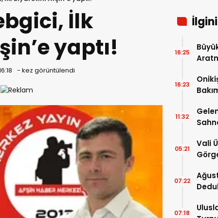
bgici, İlk
İlgin
şin’e yaptı!
Büyük
16:25
Arat
Tatbi
16:18
-
kez görüntülendi
Oniki
16:23
Bakım
kayıt
Gelen
11:32
Sahn
Vali 
05:21
Görge
Müdür
Ağust
07:22
Dedu
Ulusl
07:18