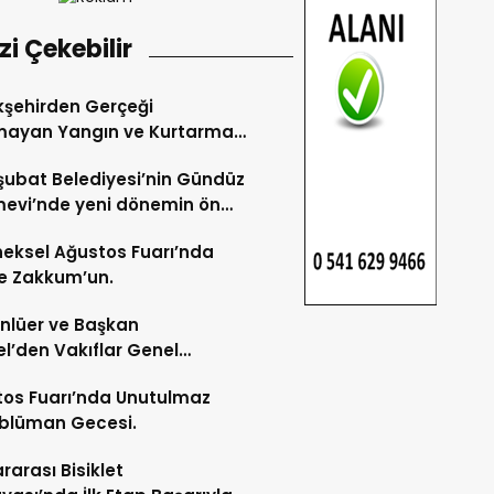
izi Çekebilir
şehirden Gerçeği
mayan Yangın ve Kurtarma
katı.
şubat Belediyesi’nin Gündüz
evi’nde yeni dönemin ön
ları başladı.
eksel Ağustos Fuarı’nda
e Zakkum’un.
Ünlüer ve Başkan
l’den Vakıflar Genel
lüğü’ne ziyaret.
os Fuarı’nda Unutulmaz
blüman Gecesi.
ararası Bisiklet