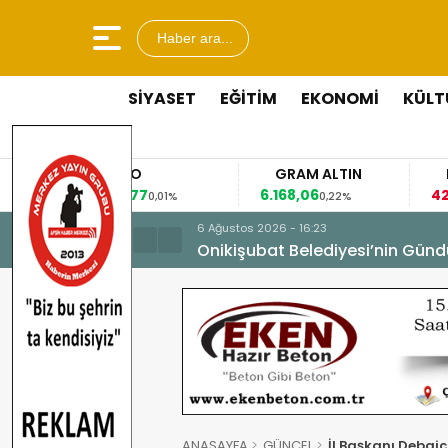
Haber ara...
SİYASET
EĞİTİM
EKONOMİ
KÜLT
EURO
GRAM ALTIN
FAİZ
53,8477
6.168,06
42,31
0,01%
0,22%
-0,35
6 Ağustos 2026 - 16:23
Onikişubat Belediyesi’nin Günd
ANASAYFA
GÜNCEL
İl Başkanı Debgici,