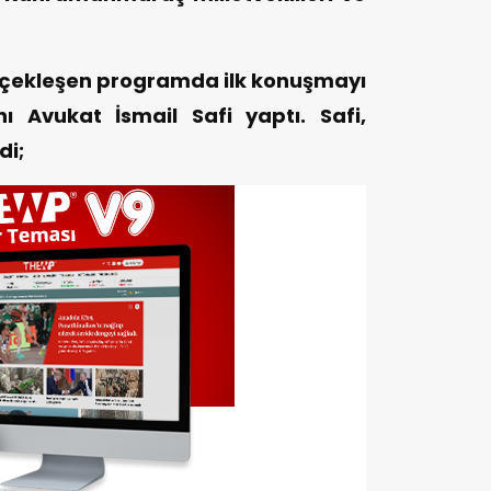
erçekleşen programda ilk konuşmayı
ı Avukat İsmail Safi yaptı. Safi,
di;