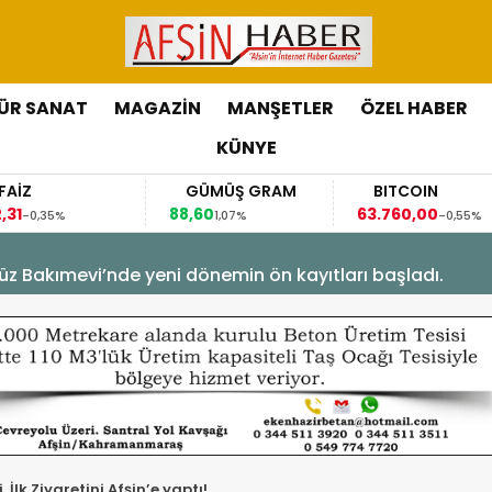
ÜR SANAT
MAGAZİN
MANŞETLER
ÖZEL HABER
KÜNYE
GÜMÜŞ GRAM
BITCOIN
88,60
63.760,00
6
%
1,07%
-0,55%
üz Bakımevi’nde yeni dönemin ön kayıtları başladı.
 İlk Ziyaretini Afşin’e yaptı!