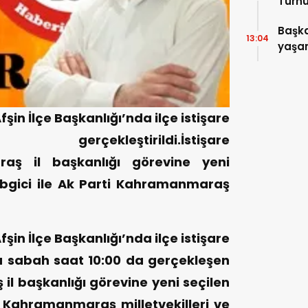
Turnu
Tama
Başka
13:04
yaşam
ziyare
şin İlçe Başkanlığı’nda ilçe istişare
ekleştirildi.İstişare
raş il başkanlığı görevine yeni
ebgici ile Ak Parti Kahramanmaraş
şin İlçe Başkanlığı’nda ilçe istişare
.Bu sabah saat 10:00 da gerçekleşen
l başkanlığı görevine yeni seçilen
e Kahramanmaraş milletvekilleri ve