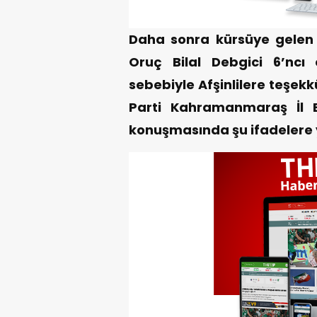
Daha sonra kürsüye gele
Oruç Bilal Debgici 6’ncı
sebebiyle Afşinlilere teşek
Parti Kahramanmaraş İl 
konuşmasında şu ifadelere y