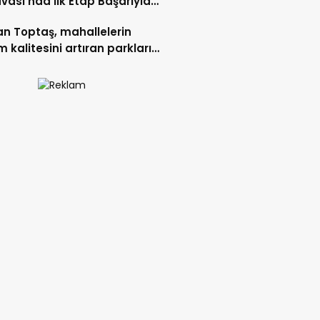
vası’nda İlk Etap Başarıyla
mlandı.
n Toptaş, mahallelerin
 kalitesini artıran parkları
t etti.