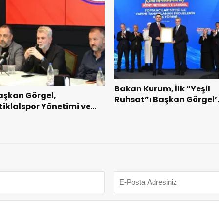
Bakan Kurum, İlk “Yeşil
aşkan Görgel,
Ruhsat”ı Başkan Görgel’
stiklalspor Yönetimi ve
Takdim Etti.
utbolcularıyla Bir Araya
eldi.