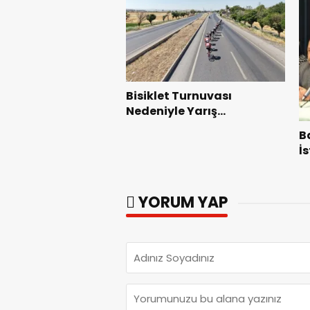
Bisiklet Turnuvası
Nedeniyle Yarış
Güzergahında Geçici
B
Trafik Düzenlemelerine
İ
Gidilecek!.
F
G
YORUM YAP