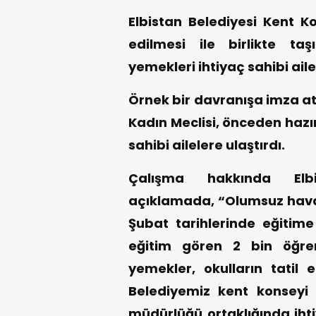
Elbistan Belediyesi Kent Ko
edilmesi ile birlikte taş
yemekleri ihtiyaç sahibi aile
Örnek bir davranışa imza at
Kadın Meclisi, önceden hazı
sahibi ailelere ulaştırdı.
Çalışma hakkında Elbi
açıklamada, “Olumsuz hava 
Şubat tarihlerinde eğitime 
eğitim gören 2 bin öğren
yemekler, okulların tatil e
Belediyemiz kent konseyi k
müdürlüğü ortaklığında ihti