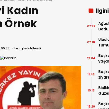
i Kadın
İlgin
n Örnek
Ağust
07:22
Dedu
Ulusl
07:18
Turnu
0 06:28
-
kez görüntülendi
Tama
Başka
13:04
yaşam
ziyare
Başka
11:48
ziyar
Bisik
10:15
Güzer
Düzen
Başka
16:20