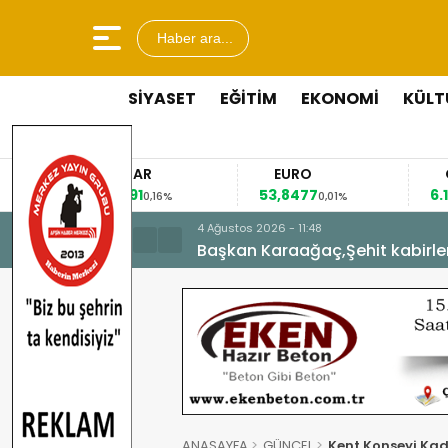
Haber ara...
SİYASET
EĞİTİM
EKONOMİ
KÜLT
DOLAR
EURO
GRAM
47,3391
53,8477
6.168,0
0,16%
0,01%
4 Ağust
ladı.
Bisik
ANASAYFA
GÜNCEL
Kent Konseyi Kad