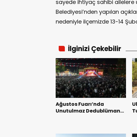
sayede ihtiyaç sahibi ailelere 
Belediyesi’nden yapılan açıkl
nedeniyle ilçemizde 13-14 Şuba
İlginizi Çekebilir
Ağustos Fuarı’nda
U
Unutulmaz Dedublüman
T
Gecesi.
B