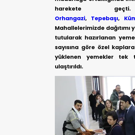
harekete ge
Orhangazi
,
Tepebaşı
,
Kü
Mahallelerimizde dağıtımı y
tutularak hazırlanan yemekl
sayısına göre özel kaplar
yüklenen yemekler tek te
ulaştırıldı.