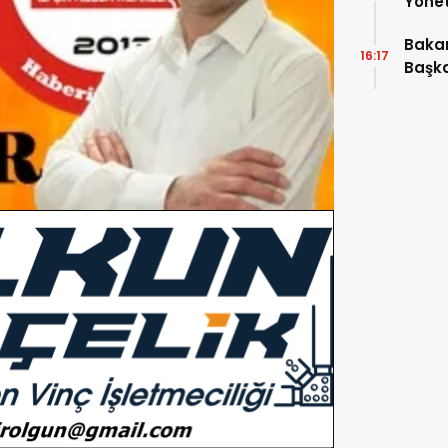
Yönet
Araya
Bakan
16:17
Başka