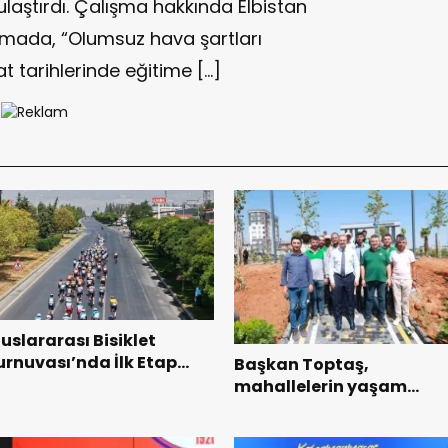
ulaştırdı. Çalışma hakkında Elbistan
amada, “Olumsuz hava şartları
t tarihlerinde eğitime […]
luslararası Bisiklet
urnuvası’nda İlk Etap
Başkan Toptaş,
aşarıyla Tamamlandı.
mahallelerin yaşam
kalitesini artıran parklar
ziyaret etti.