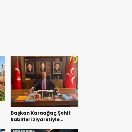
Başkan Karaağaç,Şehit
kabirleri ziyaretiyle
ı
görevine başladı.