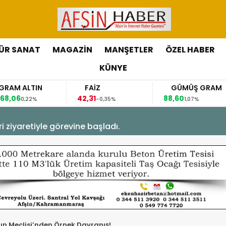
ÜR SANAT
MAGAZİN
MANŞETLER
ÖZEL HABER
KÜNYE
 ALTIN
FAİZ
GÜMÜŞ GRAM
6
42,31
88,60
0,22%
-0,35%
1,07%
os 2026 - 10:15
let Turnuvası Nedeniyle Yarış Güzergahında Geçici Trafi
ın Meclisi’nden Örnek Davranış!