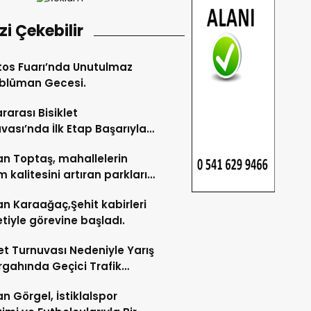
izi Çekebilir
os Fuarı’nda Unutulmaz
blüman Gecesi.
ararası Bisiklet
vası’nda İlk Etap Başarıyla
mlandı.
n Toptaş, mahallelerin
 kalitesini artıran parkları
t etti.
n Karaağaç,Şehit kabirleri
etiyle görevine başladı.
let Turnuvası Nedeniyle Yarış
gahında Geçici Trafik
lemelerine Gidilecek!.
n Görgel, İstiklalspor