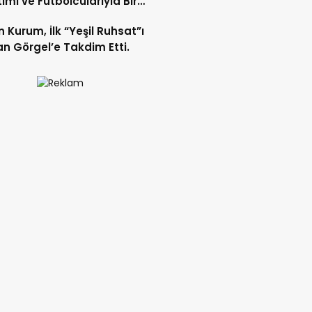
imi ve Futbolcularıyla Bir
 Geldi.
 Kurum, İlk “Yeşil Ruhsat”ı
n Görgel’e Takdim Etti.