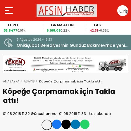
Giriş
Yap
EURO
GRAM ALTIN
FAİZ
53,8477
6.168,06
42,31
0,01%
0,22%
-0,35%
6 Ağustos 2026 - 16:23
Onikişubat Belediyesi’nin Gündüz Bakımevi’nde yeni
dönemin ön kayıtları başladı.
ANASAYFA
ASAYİŞ
Köpeğe Çarpmamak için Takla attı!
Köpeğe Çarpmamak için Takla
attı!
01.08.2018 11:32
Güncellenme :
01.08.2018 11:33
kez okundu