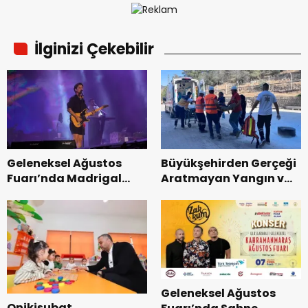
İlginizi Çekebilir
Geleneksel Ağustos
Büyükşehirden Gerçeği
Fuarı’nda Madrigal
Aratmayan Yangın ve
Coşkusu.
Kurtarma Tatbikatı.
Geleneksel Ağustos
Onikişubat