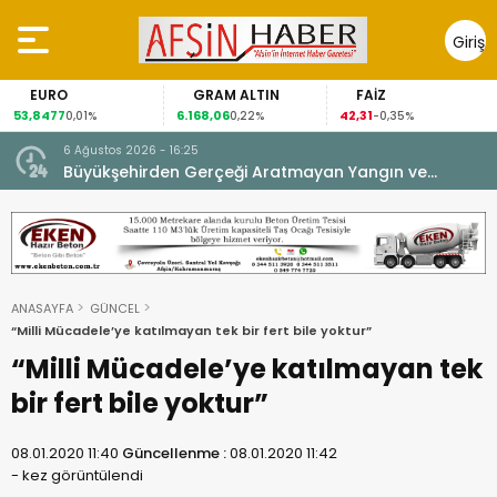
Giriş
Yap
EURO
GRAM ALTIN
FAİZ
53,8477
6.168,06
42,31
0,01%
0,22%
-0,35%
6 Ağustos 2026 - 16:25
su.
Büyükşehirden Gerçeği Aratmayan Yangın ve
Kurtarma Tatbikatı.
ANASAYFA
GÜNCEL
“Milli Mücadele’ye katılmayan tek bir fert bile yoktur”
“Milli Mücadele’ye katılmayan tek
bir fert bile yoktur”
08.01.2020 11:40
Güncellenme :
08.01.2020 11:42
-
kez görüntülendi