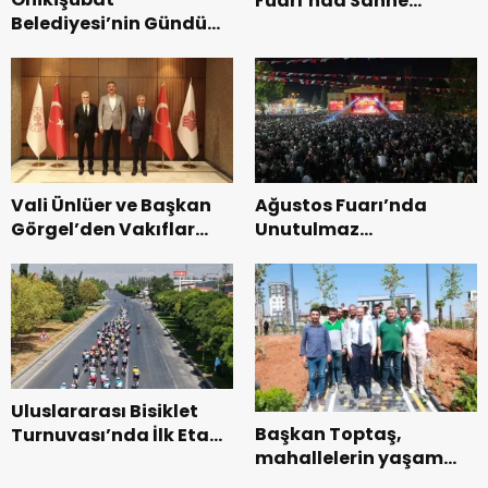
Fuarı’nda Sahne
Belediyesi’nin Gündüz
Zakkum’un.
Bakımevi’nde yeni
dönemin ön kayıtları
başladı.
Vali Ünlüer ve Başkan
Ağustos Fuarı’nda
Görgel’den Vakıflar
Unutulmaz
Genel Müdürlüğü’ne
Dedublüman Gecesi.
ziyaret.
Uluslararası Bisiklet
Başkan Toptaş,
Turnuvası’nda İlk Etap
mahallelerin yaşam
Başarıyla
kalitesini artıran
Tamamlandı.