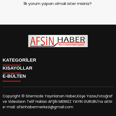
İlk yorum yapan olmak ister misiniz?
KATEGORİLER
KISAYOLLAR
SİYASET
E-BÜLTEN
EĞİTİM
SİYASET
EKONOMİ
EĞİTİM
KÜLTÜR SANAT
EKONOMİ
MAGAZİN
Copyright © Sitemizde Yayınlanan Haber,Köşe Yazısı,Fotoğraf
KÜLTÜR SANAT
MANŞETLER
ve Videoların Telif Hakları AFŞİN MERKEZ YAYIN GURUBU'na aittir.
MAGAZİN
afsinhaber.com
e-bültenine abone olarak, tarafınıza haber,
ÖZEL HABER
e-mail: afsinhabermerkezi@gmail.com
MANŞETLER
duyuru ve kampanya içerikli e-postaların gönderilmesini
SAĞLIK
ÖZEL HABER
kabul etmiş olursunuz.