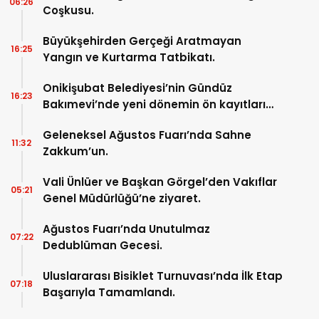
06:26
Coşkusu.
Büyükşehirden Gerçeği Aratmayan
16:25
Yangın ve Kurtarma Tatbikatı.
Onikişubat Belediyesi’nin Gündüz
16:23
Bakımevi’nde yeni dönemin ön kayıtları
başladı.
Geleneksel Ağustos Fuarı’nda Sahne
11:32
Zakkum’un.
Vali Ünlüer ve Başkan Görgel’den Vakıflar
05:21
Genel Müdürlüğü’ne ziyaret.
Ağustos Fuarı’nda Unutulmaz
07:22
Dedublüman Gecesi.
Uluslararası Bisiklet Turnuvası’nda İlk Etap
07:18
Başarıyla Tamamlandı.