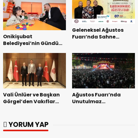
Geleneksel Ağustos
Onikişubat
Fuarı’nda Sahne
Belediyesi’nin Gündüz
Zakkum’un.
Bakımevi’nde yeni
dönemin ön kayıtları
başladı.
Vali Ünlüer ve Başkan
Ağustos Fuarı’nda
Görgel’den Vakıflar
Unutulmaz
Genel Müdürlüğü’ne
Dedublüman Gecesi.
ziyaret.
YORUM YAP