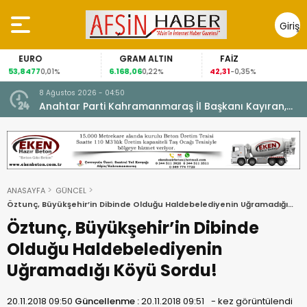
Giriş
Yap
EURO
GRAM ALTIN
FAİZ
53,8477
6.168,06
42,31
0,01%
0,22%
-0,35%
8 Ağustos 2026 - 04:50
ikleti
Anahtar Parti Kahramanmaraş İl Başkanı Kayıran,
Afşin Teşkilatı ile buluştu.
ANASAYFA
GÜNCEL
Öztunç, Büyükşehir’in Dibinde Olduğu Haldebelediyenin Uğramadığı
Köyü Sordu!
Öztunç, Büyükşehir’in Dibinde
Olduğu Haldebelediyenin
Uğramadığı Köyü Sordu!
20.11.2018 09:50
Güncellenme :
20.11.2018 09:51
-
kez görüntülendi