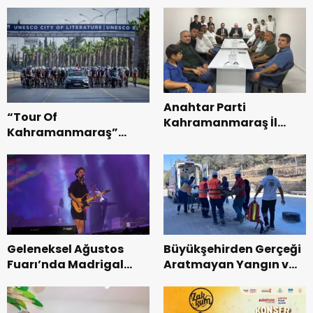
Anahtar Parti
“Tour Of
Kahramanmaraş İl
Kahramanmaraş”
Başkanı Kayıran, Afşin
Uluslararası Yol
Teşkilatı ile buluştu.
Bisikleti Turnuvası
Tamamlandı.
Geleneksel Ağustos
Büyükşehirden Gerçeği
Fuarı’nda Madrigal
Aratmayan Yangın ve
Coşkusu.
Kurtarma Tatbikatı.